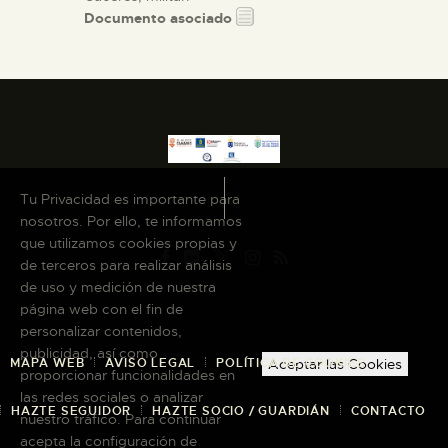
Documento asociado
Tu Privacidad es importante para
nosotros. Por ello, te informamos
que utilizamos cookies propias y
de terceros para realizar análisis
de uso y medición de nuestra
página web con el fin de
personalizar contenidos,
publicidad, así como
MAPA WEB
AVISO LEGAL
POLÍTICA DE COOKIES
Aceptar las Cookies
proporcionar funcionalidades en
las redes sociales o analizar
HAZTE SEGUIDOR
HAZTE SOCIO / GUARDIÁN
CONTACTO
nuestro tráfico. Para continuar
acepta la configuración de