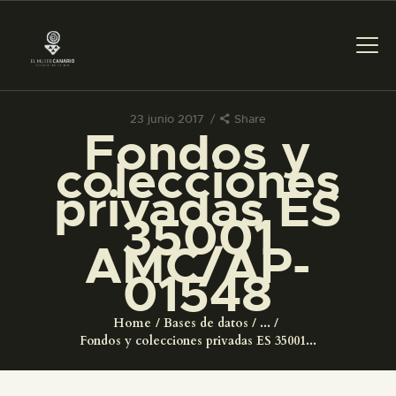
23 junio 2017
Share
Fondos y
PREPARAR LA VISITA
colecciones
privadas ES
ACTIVIDADES
35001
AMC/AP-
█
01548
EL MUSEO
Home
Bases de datos
...
Fondos y colecciones privadas ES 35001...
COLECCIONES