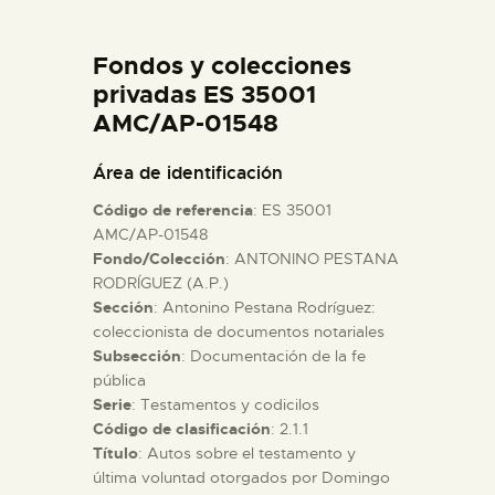
DIDÁCTICA
Fondos y colecciones
ESPAÑOL
privadas ES 35001
AMC/AP-01548
PREPARAR LA VISITA
Área de identificación
Código de referencia
: ES 35001
ACTIVIDADES
AMC/AP-01548
Fondo/Colección
: ANTONINO PESTANA
RODRÍGUEZ (A.P.)
█
Sección
: Antonino Pestana Rodríguez:
coleccionista de documentos notariales
EL MUSEO
Subsección
: Documentación de la fe
pública
Serie
: Testamentos y codicilos
COLECCIONES
Código de clasificación
: 2.1.1
Título
: Autos sobre el testamento y
última voluntad otorgados por Domingo
DIDÁCTICA