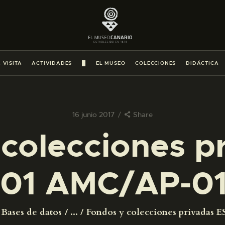
PREPARAR LA VISITA
ACTIVIDADES
 VISITA
ACTIVIDADES
█
EL MUSEO
COLECCIONES
DIDÁCTICA
█
EL MUSEO
16 junio 2017
Share
colecciones p
COLECCIONES
01 AMC/AP-0
DIDÁCTICA
ESPAÑOL
Bases de datos
...
Fondos y colecciones privadas ES