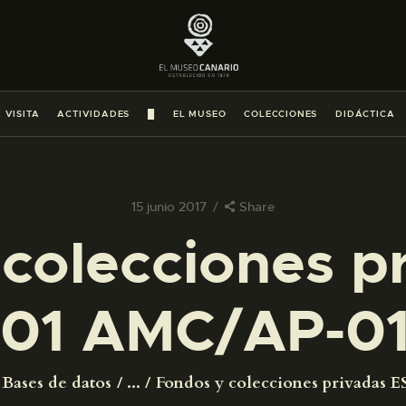
PREPARAR LA VISITA
ACTIVIDADES
 VISITA
ACTIVIDADES
█
EL MUSEO
COLECCIONES
DIDÁCTICA
█
EL MUSEO
15 junio 2017
Share
colecciones p
COLECCIONES
01 AMC/AP-0
DIDÁCTICA
ESPAÑOL
Bases de datos
...
Fondos y colecciones privadas ES