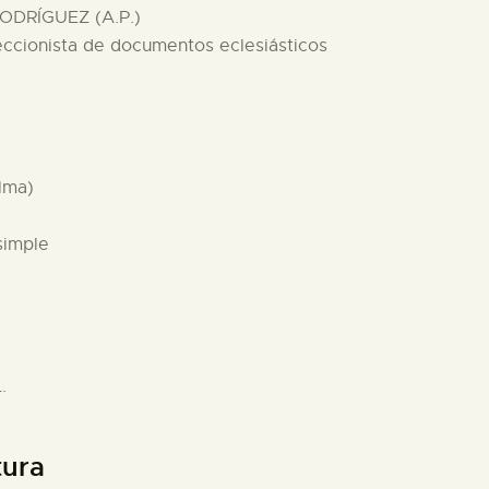
ODRÍGUEZ (A.P.)
eccionista de documentos eclesiásticos
alma)
simple
.
tura