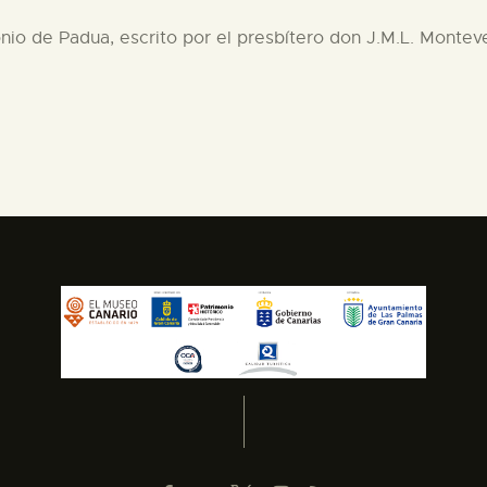
io de Padua, escrito por el presbítero don J.M.L. Monteve