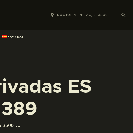
DOCTOR VERNEAU, 2, 35001
ESPAÑOL
rivadas ES
1389
 35001...