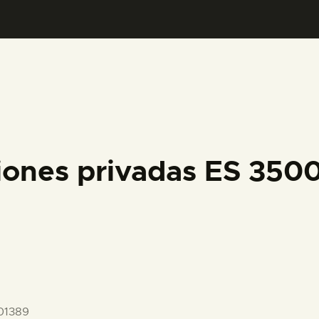
PREPARAR LA VISITA
ACTIVIDADES
█
EL MUSEO
iones privadas ES 35
COLECCIONES
DIDÁCTICA
ESPAÑOL
01389