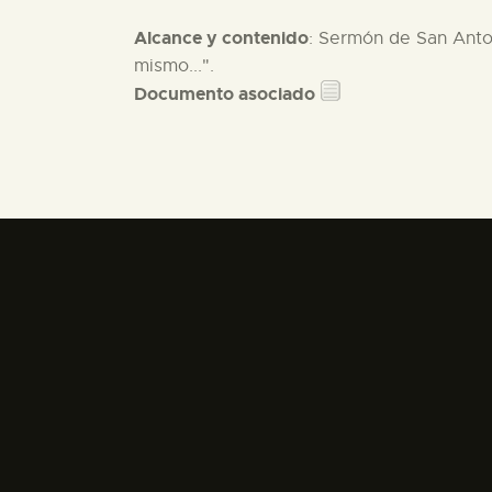
Alcance y contenido
: Sermón de San Anton
mismo...".
Documento asociado