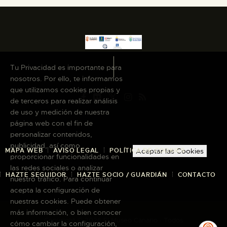
Tu Privacidad es importante para
nosotros. Por ello, te informamos
que utilizamos cookies propias y
de terceros para realizar análisis
de uso y medición de nuestra
página web con el fin de
personalizar contenidos,
publicidad, así como
MAPA WEB
AVISO LEGAL
POLÍTICA DE COOKIES
Aceptar las Cookies
proporcionar funcionalidades en
las redes sociales o analizar
HAZTE SEGUIDOR
HAZTE SOCIO / GUARDIÁN
CONTACTO
nuestro tráfico. Para continuar
acepta la configuración de
nuestras cookies. Puede obtener
más información, o bien conocer
Copyright © 2026 El Museo Canario · Todos
cómo cambiar la configuración,