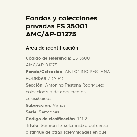
DIDÁCTICA
Fondos y colecciones
ESPAÑOL
privadas ES 35001
AMC/AP-01275
PREPARAR LA VISITA
Área de identificación
Código de referencia
: ES 35001
ACTIVIDADES
AMC/AP-01275
Fondo/Colección
: ANTONINO PESTANA
RODRÍGUEZ (A.P.)
█
Sección
: Antonino Pestana Rodríguez:
coleccionista de documentos
EL MUSEO
eclesiásticos
Subsección
: Varios
Serie
: Sermones
COLECCIONES
Código de clasificación
: 1.11.2
Título
: Sermón La solemnidad del día se
distingue de otras solemnidades en que
DIDÁCTICA