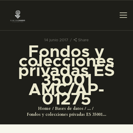
14 junio 2017
Share
Fondos y
PREPARAR LA VISITA
colecciones
privadas ES
ACTIVIDADES
35001
AMC/AP-
█
01275
EL MUSEO
Home
Bases de datos
...
Fondos y colecciones privadas ES 35001...
COLECCIONES