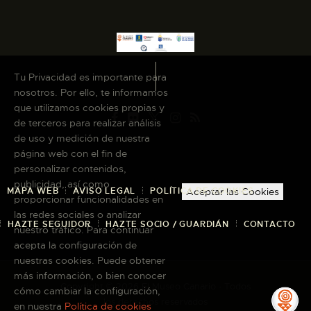
Tu Privacidad es importante para
nosotros. Por ello, te informamos
que utilizamos cookies propias y
de terceros para realizar análisis
de uso y medición de nuestra
página web con el fin de
personalizar contenidos,
publicidad, así como
MAPA WEB
AVISO LEGAL
POLÍTICA DE COOKIES
Aceptar las Cookies
proporcionar funcionalidades en
las redes sociales o analizar
HAZTE SEGUIDOR
HAZTE SOCIO / GUARDIÁN
CONTACTO
nuestro tráfico. Para continuar
acepta la configuración de
nuestras cookies. Puede obtener
más información, o bien conocer
Copyright © 2026 El Museo Canario · Todos
cómo cambiar la configuración,
los derechos reservados
en nuestra
Política de cookies