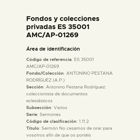
DIDÁCTICA
Fondos y colecciones
ESPAÑOL
privadas ES 35001
AMC/AP-01269
PREPARAR LA VISITA
Área de identificación
Código de referencia
: ES 35001
ACTIVIDADES
AMC/AP-01269
Fondo/Colección
: ANTONINO PESTANA
RODRÍGUEZ (A.P.)
█
Sección
: Antonino Pestana Rodríguez:
coleccionista de documentos
EL MUSEO
eclesiásticos
Subsección
: Varios
Serie
: Sermones
COLECCIONES
Código de clasificación
: 1.11.2
Título
: Sermón No cesamos de orar para
vosotros afín de que os portéis
DIDÁCTICA