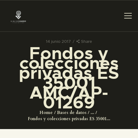
14 junio 2017
Share
Fondos y
PREPARAR LA VISITA
colecciones
privadas ES
ACTIVIDADES
35001
AMC/AP-
█
01269
EL MUSEO
Home
Bases de datos
...
Fondos y colecciones privadas ES 35001...
COLECCIONES