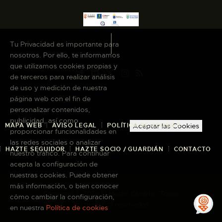
Tu Privacidad es importante para
nosotros. Por ello, te informamos
que utilizamos cookies propias y
de terceros para realizar análisis
de uso y medición de nuestra
página web con el fin de
personalizar contenidos,
publicidad, así como
MAPA WEB
AVISO LEGAL
POLÍTICA DE COOKIES
Aceptar las Cookies
proporcionar funcionalidades en
las redes sociales o analizar
HAZTE SEGUIDOR
HAZTE SOCIO / GUARDIÁN
CONTACTO
nuestro tráfico. Para continuar
acepta la configuración de
nuestras cookies. Puede obtener
más información, o bien conocer
Copyright © 2026 El Museo Canario · Todos
cómo cambiar la configuración,
los derechos reservados
en nuestra
Política de cookies