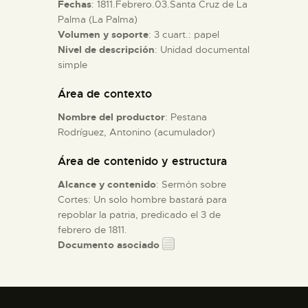
Fechas
: 1811.Febrero.03.Santa Cruz de La
Palma (La Palma)
ESPAÑOL
Volumen y soporte
: 3 cuart.: papel
Nivel de descripción
: Unidad documental
simple
Área de contexto
Nombre del productor
: Pestana
Rodríguez, Antonino (acumulador)
Área de contenido y estructura
Alcance y contenido
: Sermón sobre
Cortes: Un solo hombre bastará para
repoblar la patria, predicado el 3 de
febrero de 1811.
Documento asociado