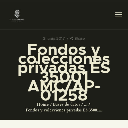
2 junio 2017
Share
Fondos y
PREPARAR LA VISITA
colecciones
privadas ES
ACTIVIDADES
35001
AMC/AP-
█
01258
EL MUSEO
Home
Bases de datos
...
Fondos y colecciones privadas ES 35001...
COLECCIONES