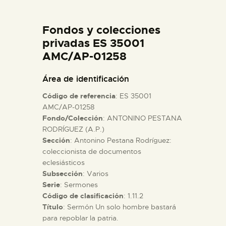
DIDÁCTICA
Fondos y colecciones
ESPAÑOL
privadas ES 35001
AMC/AP-01258
PREPARAR LA VISITA
Área de identificación
Código de referencia
: ES 35001
ACTIVIDADES
AMC/AP-01258
Fondo/Colección
: ANTONINO PESTANA
RODRÍGUEZ (A.P.)
█
Sección
: Antonino Pestana Rodríguez:
coleccionista de documentos
EL MUSEO
eclesiásticos
Subsección
: Varios
Serie
: Sermones
COLECCIONES
Código de clasificación
: 1.11.2
Título
: Sermón Un solo hombre bastará
para repoblar la patria.
DIDÁCTICA