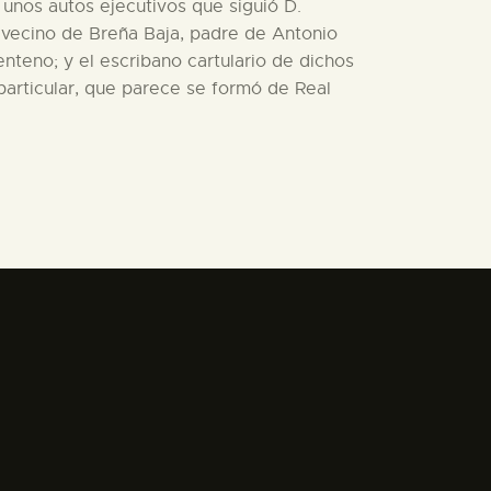
 unos autos ejecutivos que siguió D.
 vecino de Breña Baja, padre de Antonio
nteno; y el escribano cartulario de dichos
 particular, que parece se formó de Real