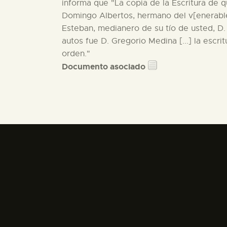
informa que "La copia de la Escritura de 
Domingo Albertos, hermano del v[enerable]
Esteban, medianero de su tío de usted, D.
autos fue D. Gregorio Medina [...] la escr
orden."
Documento asociado