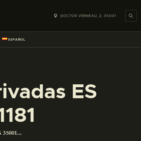
DOCTOR VERNEAU, 2, 35001
ESPAÑOL
rivadas ES
181
 35001...