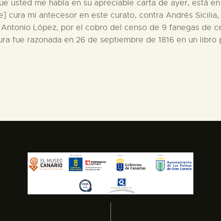
que usted me habla en su apreciable carta de ayer, está en
 cura mi antecesor en este curato, contra Andrés Sicilia,
 Antonio López, por el cobro del censo de 9 fanegas de ce
itura fue razonada en 26 de septiembre de 1816 en un libro