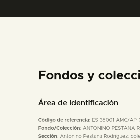
Fondos y colecc
Área de identificación
Código de referencia
: ES 35001 AMC/AP-0
Fondo/Colección
: ANTONINO PESTANA R
Sección
: Antonino Pestana Rodríguez: col