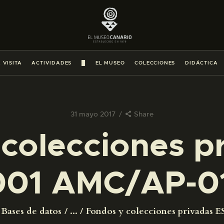
PREPARAR LA VISITA
ACTIVIDADES
 VISITA
ACTIVIDADES
█
EL MUSEO
COLECCIONES
DIDÁCTICA
█
EL MUSEO
31 mayo 2017
Share
colecciones p
COLECCIONES
001 AMC/AP-01
DIDÁCTICA
ESPAÑOL
Bases de datos
...
Fondos y colecciones privadas ES