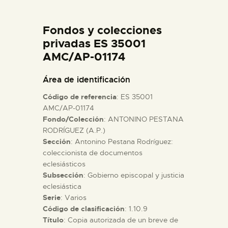
DIDÁCTICA
Fondos y colecciones
ESPAÑOL
privadas ES 35001
AMC/AP-01174
PREPARAR LA VISITA
Área de identificación
Código de referencia
: ES 35001
ACTIVIDADES
AMC/AP-01174
Fondo/Colección
: ANTONINO PESTANA
RODRÍGUEZ (A.P.)
█
Sección
: Antonino Pestana Rodríguez:
coleccionista de documentos
EL MUSEO
eclesiásticos
Subsección
: Gobierno episcopal y justicia
eclesiástica
COLECCIONES
Serie
: Varios
Código de clasificación
: 1.10.9
Título
: Copia autorizada de un breve de
DIDÁCTICA