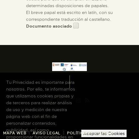
determinadas disposiciones de papales.
El breve papal está escrito en latín, con su
correspondiente traducción al castellano.
Documento asociado
Tu Privacidad es importante para
nosotros. Por ello, te informamos
que utilizamos cookies propias y
de terceros para realizar análisis
de uso y medición de nuestra
página web con el fin de
personalizar contenidos,
publicidad, así como
MAPA WEB
AVISO LEGAL
POLÍTICA DE COOKIES
Aceptar las Cookies
proporcionar funcionalidades en