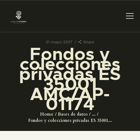
31 mayo 2017
Share
Fondos y
PREPARAR LA VISITA
colecciones
privadas ES
ACTIVIDADES
35001
AMC/AP-
█
01174
EL MUSEO
Home
Bases de datos
...
Fondos y colecciones privadas ES 35001...
COLECCIONES