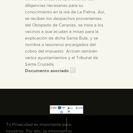
diligencias necesarias para su
conocimiento en la isla de La Palma. Así,
se reciben los despachos provenientes
del Obispado de Canarias, se insta a los
vecinos a que acudan a misas para la
explicación de dicha Santa Bula, y se
nombra a tesoreros encargados del
cobro del impuesto. Actúan también
varios ayuntamientos y el Tribunal de
Santa Cruzada.
Documento asociado
Tu Privacidad es importante para
nosotros. Por ello, te informamos