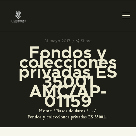
31 mayo 2017
Share
Fondos y
PREPARAR LA VISITA
colecciones
privadas ES
ACTIVIDADES
35001
AMC/AP-
█
01159
EL MUSEO
Home
Bases de datos
...
Fondos y colecciones privadas ES 35001...
COLECCIONES