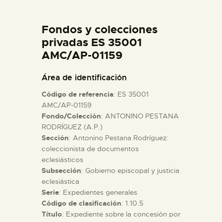
DIDÁCTICA
Fondos y colecciones
ESPAÑOL
privadas ES 35001
AMC/AP-01159
PREPARAR LA VISITA
Área de identificación
Código de referencia
: ES 35001
ACTIVIDADES
AMC/AP-01159
Fondo/Colección
: ANTONINO PESTANA
RODRÍGUEZ (A.P.)
█
Sección
: Antonino Pestana Rodríguez:
coleccionista de documentos
EL MUSEO
eclesiásticos
Subsección
: Gobierno episcopal y justicia
eclesiástica
COLECCIONES
Serie
: Expedientes generales
Código de clasificación
: 1.10.5
Título
: Expediente sobre la concesión por
DIDÁCTICA