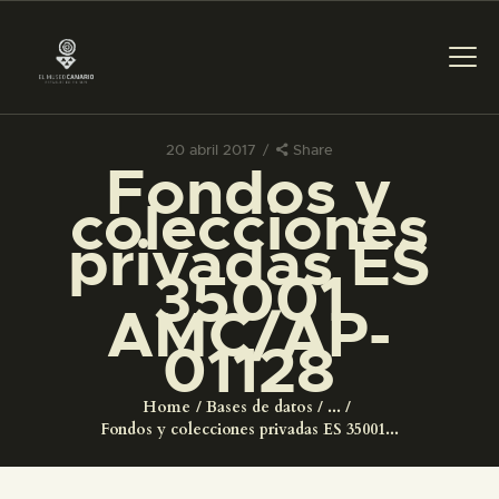
20 abril 2017
Share
Fondos y
PREPARAR LA VISITA
colecciones
privadas ES
ACTIVIDADES
35001
AMC/AP-
█
01128
EL MUSEO
Home
Bases de datos
...
Fondos y colecciones privadas ES 35001...
COLECCIONES