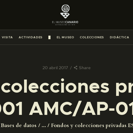
PREPARAR LA VISITA
ACTIVIDADES
 VISITA
ACTIVIDADES
█
EL MUSEO
COLECCIONES
DIDÁCTICA
█
EL MUSEO
20 abril 2017
Share
colecciones p
COLECCIONES
01 AMC/AP-0
DIDÁCTICA
ESPAÑOL
Bases de datos
...
Fondos y colecciones privadas ES