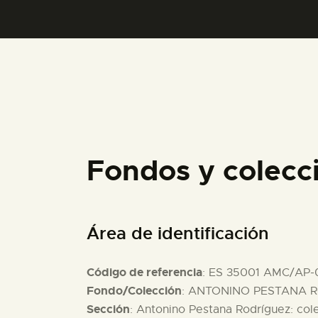
Fondos y colecc
Área de identificación
Código de referencia
: ES 35001 AMC/AP-
Fondo/Colección
: ANTONINO PESTANA R
Sección
: Antonino Pestana Rodríguez: col