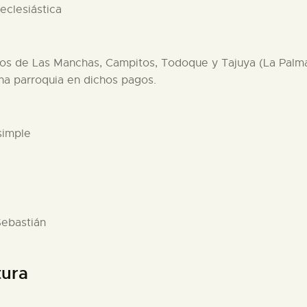
 eclesiástica
inos de Las Manchas, Campitos, Todoque y Tajuya (La Palma
na parroquia en dichos pagos.
simple
Sebastián
tura