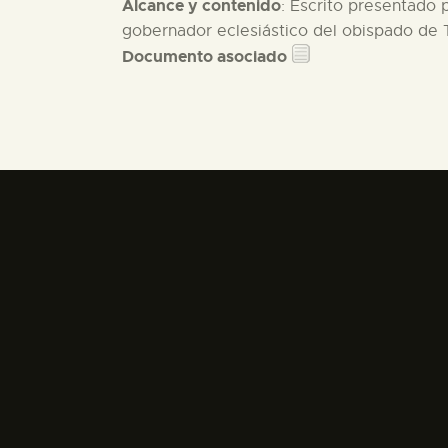
Alcance y contenido
: Escrito presentado 
gobernador eclesiástico del obispado de T
Documento asociado