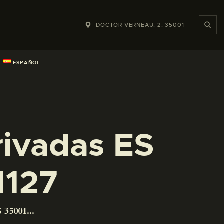
DOCTOR VERNEAU, 2, 35001
ESPAÑOL
rivadas ES
1127
 35001...