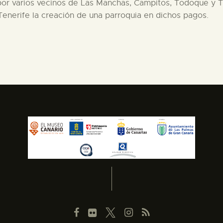
por varios vecinos de Las Manchas, Campitos, Todoque y Ta
enerife la creación de una parroquia en dichos pagos.