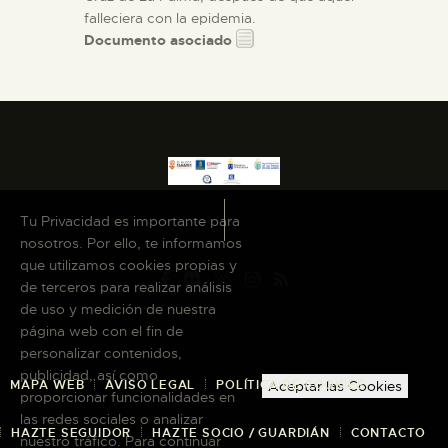
falleciera con la epidemia.
Documento asociado
Tu Privacidad es importante para
nosotros. Por ello, te informamos
que utilizamos cookies propias y
de terceros para realizar análisis
de uso y medición de nuestra
página web con el fin de
personalizar contenidos,
publicidad, así como
MAPA WEB
AVISO LEGAL
POLÍTICA DE COOKIES
Aceptar las Cookies
proporcionar funcionalidades en
las redes sociales o analizar
HAZTE SEGUIDOR
HAZTE SOCIO / GUARDIÁN
CONTACTO
nuestro tráfico. Para continuar