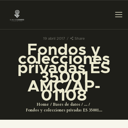
19 abril 2017
Share
Fondos y
PREPARAR LA VISITA
colecciones
privadas ES
ACTIVIDADES
35001
AMC/AP-
█
01108
EL MUSEO
Home
Bases de datos
...
Fondos y colecciones privadas ES 35001...
COLECCIONES