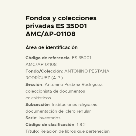
DIDÁCTICA
Fondos y colecciones
ESPAÑOL
privadas ES 35001
AMC/AP-01108
PREPARAR LA VISITA
Área de identificación
Código de referencia
: ES 35001
ACTIVIDADES
AMC/AP-01108
Fondo/Colección
: ANTONINO PESTANA
RODRÍGUEZ (A.P.)
█
Sección
: Antonino Pestana Rodríguez:
coleccionista de documentos
EL MUSEO
eclesiásticos
Subsección
: Instituciones religiosas:
documentación del clero regular
COLECCIONES
Serie
: Inventarios
Código de clasificación
: 1.8.2
Título
: Relación de libros que pertenecían
DIDÁCTICA