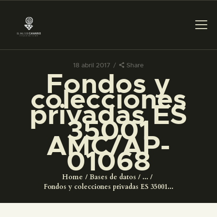
18 abril 2017
Share
Fondos y
PREPARAR LA VISITA
colecciones
privadas ES
ACTIVIDADES
35001
AMC/AP-
█
01068
EL MUSEO
Home
Bases de datos
...
Fondos y colecciones privadas ES 35001...
COLECCIONES