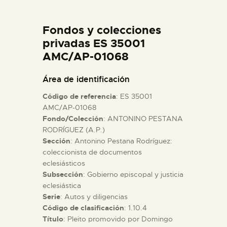
DIDÁCTICA
Fondos y colecciones
ESPAÑOL
privadas ES 35001
AMC/AP-01068
PREPARAR LA VISITA
Área de identificación
Código de referencia
: ES 35001
ACTIVIDADES
AMC/AP-01068
Fondo/Colección
: ANTONINO PESTANA
RODRÍGUEZ (A.P.)
█
Sección
: Antonino Pestana Rodríguez:
coleccionista de documentos
EL MUSEO
eclesiásticos
Subsección
: Gobierno episcopal y justicia
eclesiástica
COLECCIONES
Serie
: Autos y diligencias
Código de clasificación
: 1.10.4
Título
: Pleito promovido por Domingo
DIDÁCTICA