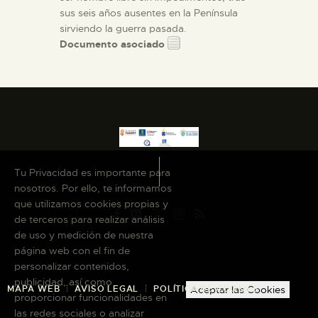
sus seis años ausentes en la Península
sirviendo la guerra pasada.
Documento asociado
Tu Privacidad es importante para
nosotros. Por ello, te informamos
que utilizamos cookies propias y
de terceros para realizar análisis
de uso y medición de nuestra
página web con el fin de
personalizar contenidos,
publicidad, así como
MAPA WEB
AVISO LEGAL
POLÍTICA DE COOKIES
Aceptar las Cookies
proporcionar funcionalidades en
las redes sociales o analizar