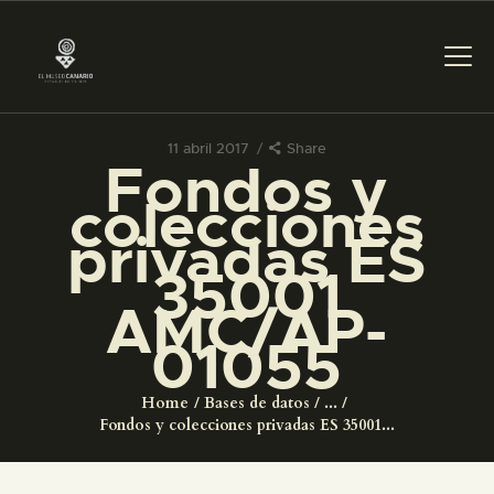
11 abril 2017
Share
Fondos y
PREPARAR LA VISITA
colecciones
privadas ES
ACTIVIDADES
35001
AMC/AP-
█
01055
EL MUSEO
Home
Bases de datos
...
Fondos y colecciones privadas ES 35001...
COLECCIONES