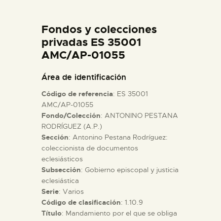
DIDÁCTICA
Fondos y colecciones
ESPAÑOL
privadas ES 35001
AMC/AP-01055
PREPARAR LA VISITA
Área de identificación
Código de referencia
: ES 35001
ACTIVIDADES
AMC/AP-01055
Fondo/Colección
: ANTONINO PESTANA
RODRÍGUEZ (A.P.)
█
Sección
: Antonino Pestana Rodríguez:
coleccionista de documentos
EL MUSEO
eclesiásticos
Subsección
: Gobierno episcopal y justicia
eclesiástica
COLECCIONES
Serie
: Varios
Código de clasificación
: 1.10.9
Título
: Mandamiento por el que se obliga
DIDÁCTICA