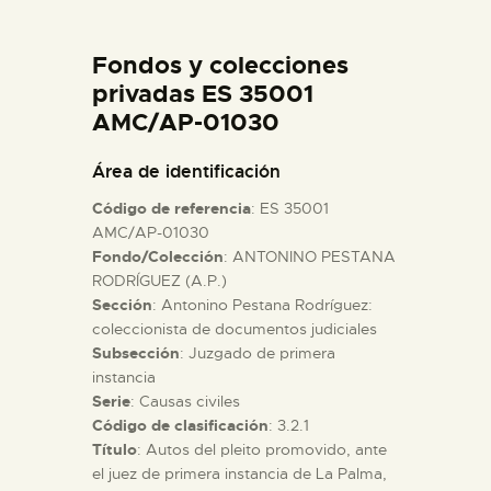
DIDÁCTICA
Fondos y colecciones
ESPAÑOL
privadas ES 35001
AMC/AP-01030
PREPARAR LA VISITA
Área de identificación
Código de referencia
: ES 35001
ACTIVIDADES
AMC/AP-01030
Fondo/Colección
: ANTONINO PESTANA
RODRÍGUEZ (A.P.)
█
Sección
: Antonino Pestana Rodríguez:
coleccionista de documentos judiciales
EL MUSEO
Subsección
: Juzgado de primera
instancia
Serie
: Causas civiles
COLECCIONES
Código de clasificación
: 3.2.1
Título
: Autos del pleito promovido, ante
el juez de primera instancia de La Palma,
DIDÁCTICA