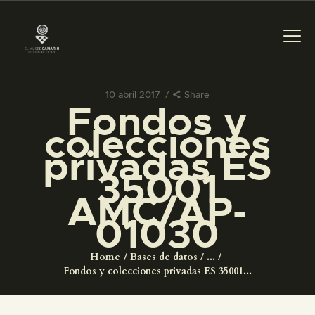
10 abril 2017
Share
Fondos y
PREPARAR LA VISITA
colecciones
privadas ES
ACTIVIDADES
35001
AMC/AP-
█
01030
EL MUSEO
Home
Bases de datos
...
Fondos y colecciones privadas ES 35001...
COLECCIONES