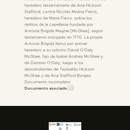
heredero testamentario de Ana Hickson
Stafford, contra Nicolás Molina Fierro,
heredero de María Fierro, sobre los
réditos de la capellanía fundada por
Antonia Brígida Maghei [McGhee], según
testamento otorgado en 1770. La propia
Antonia Brígida llamó por primer
heredero a su sobrino David O’Daly
McGhee, hijo de Isabel Andrea McGhee y
de Dionisio O’Daly; luego a los
descendientes de Teobaldo Hickson
McGhee y de Ana Stafford Borges.
Documento incompleto.
Documento asociado