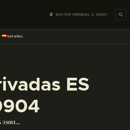
DOCTOR VERNEAU, 2, 35001
ESPAÑOL
rivadas ES
0904
 35001...