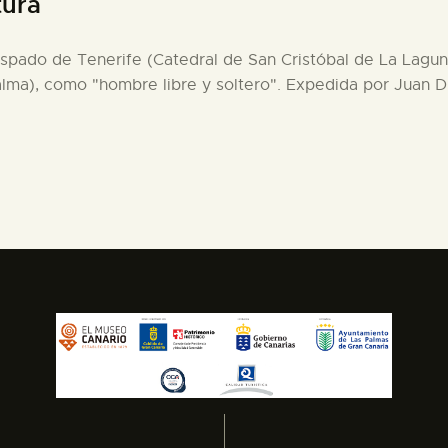
tura
bispado de Tenerife (Catedral de San Cristóbal de La Lagun
lma), como "hombre libre y soltero". Expedida por Juan D