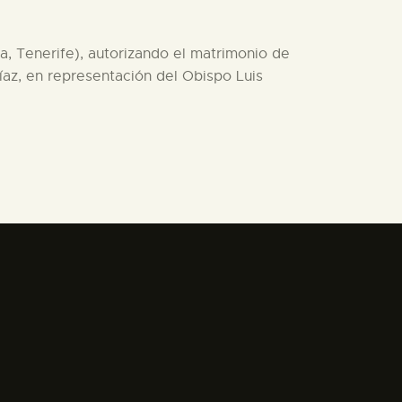
a, Tenerife), autorizando el matrimonio de
íaz, en representación del Obispo Luis