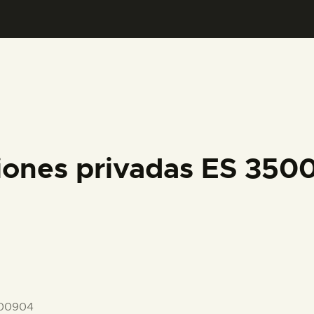
PREPARAR LA VISITA
ACTIVIDADES
█
EL MUSEO
iones privadas ES 35
COLECCIONES
DIDÁCTICA
ESPAÑOL
-00904