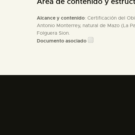
Área de contenido y estruc
Alcance y contenido
: Certificación del O
Antonio Monterrey, natural de Mazo (La Pa
Folguera Sion.
Documento asociado