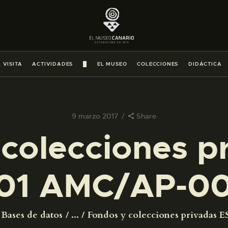
PREPARAR LA VISITA
ACTIVIDADES
 VISITA
ACTIVIDADES
█
EL MUSEO
COLECCIONES
DIDÁCTICA
█
EL MUSEO
9 marzo 2017
Share
colecciones p
COLECCIONES
01 AMC/AP-0
DIDÁCTICA
ESPAÑOL
Bases de datos
...
Fondos y colecciones privadas ES