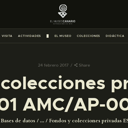
PREPARAR LA VISITA
ACTIVIDADES
 VISITA
ACTIVIDADES
█
EL MUSEO
COLECCIONES
DIDÁCTICA
█
EL MUSEO
24 febrero 2017
Share
colecciones p
COLECCIONES
01 AMC/AP-0
DIDÁCTICA
ESPAÑOL
Bases de datos
...
Fondos y colecciones privadas ES