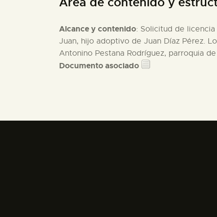
Área de contenido y estruc
Alcance y contenido
: Solicitud de licenc
Juan, hijo adoptivo de Juan Díaz Pérez. Lo
Antonino Pestana Rodríguez, parroquia de 
Documento asociado