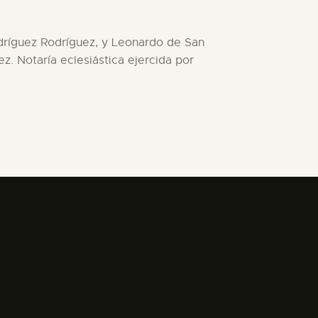
odríguez Rodríguez, y Leonardo de San
z. Notaría eclesiástica ejercida por