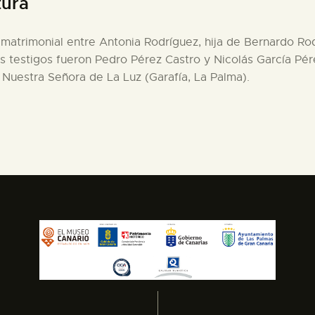
tura
ia matrimonial entre Antonia Rodríguez, hija de Bernardo R
s testigos fueron Pedro Pérez Castro y Nicolás García Pére
Nuestra Señora de La Luz (Garafía, La Palma).