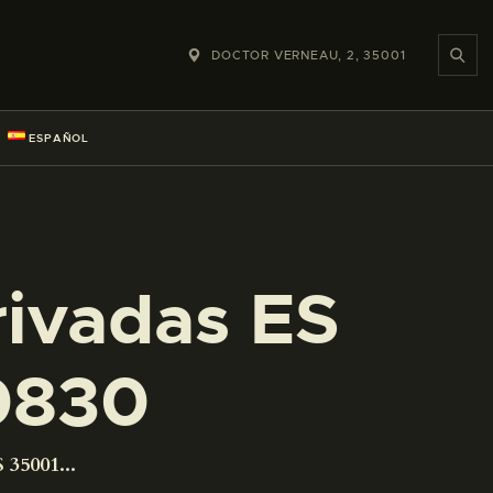
DOCTOR VERNEAU, 2, 35001
ESPAÑOL
rivadas ES
0830
 35001...