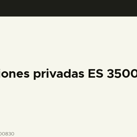
PREPARAR LA VISITA
ACTIVIDADES
█
EL MUSEO
iones privadas ES 35
COLECCIONES
DIDÁCTICA
ESPAÑOL
-00830