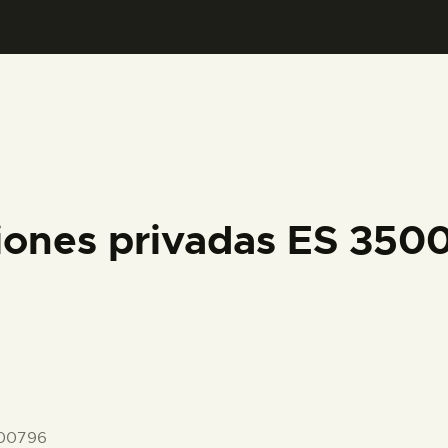
PREPARAR LA VISITA
ACTIVIDADES
█
EL MUSEO
iones privadas ES 35
COLECCIONES
DIDÁCTICA
ESPAÑOL
-00796