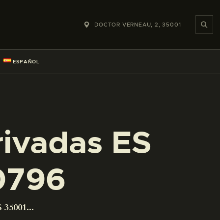
DOCTOR VERNEAU, 2, 35001
ESPAÑOL
rivadas ES
0796
 35001...