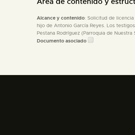
Área de contenido y estruc
Alcance y contenido
: Solicitud de licenc
hijo de Antonio García Reyes. Los testigo
Pestana Rodríguez (Parroquia de Nuestra S
Documento asociado