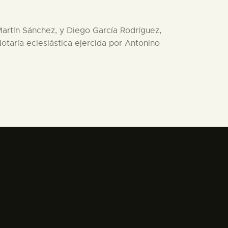
 Martín Sánchez, y Diego García Rodríguez,
otaría eclesiástica ejercida por Antonino