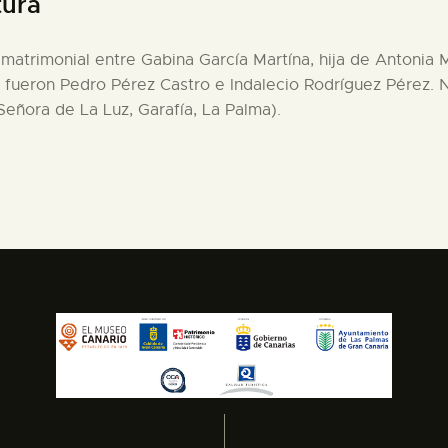
tura
ia matrimonial entre Gabina García Martína, hija de Antonia
s fueron Pedro Pérez Castro e Indalecio Rodríguez Pérez. N
eñora de La Luz, Garafía, La Palma).