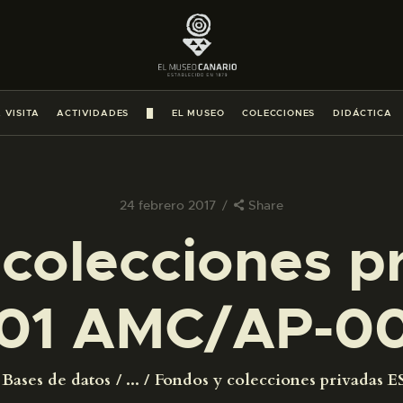
PREPARAR LA VISITA
ACTIVIDADES
 VISITA
ACTIVIDADES
█
EL MUSEO
COLECCIONES
DIDÁCTICA
█
EL MUSEO
24 febrero 2017
Share
colecciones p
COLECCIONES
01 AMC/AP-0
DIDÁCTICA
ESPAÑOL
Bases de datos
...
Fondos y colecciones privadas ES