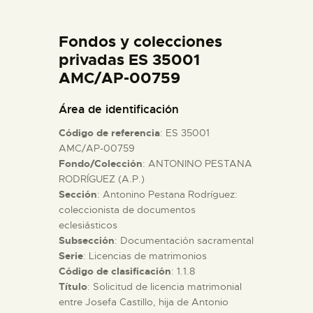
DIDÁCTICA
Fondos y colecciones
ESPAÑOL
privadas ES 35001
AMC/AP-00759
PREPARAR LA VISITA
Área de identificación
Código de referencia
: ES 35001
ACTIVIDADES
AMC/AP-00759
Fondo/Colección
: ANTONINO PESTANA
RODRÍGUEZ (A.P.)
█
Sección
: Antonino Pestana Rodríguez:
coleccionista de documentos
EL MUSEO
eclesiásticos
Subsección
: Documentación sacramental
Serie
: Licencias de matrimonios
COLECCIONES
Código de clasificación
: 1.1.8
Título
: Solicitud de licencia matrimonial
entre Josefa Castillo, hija de Antonio
DIDÁCTICA