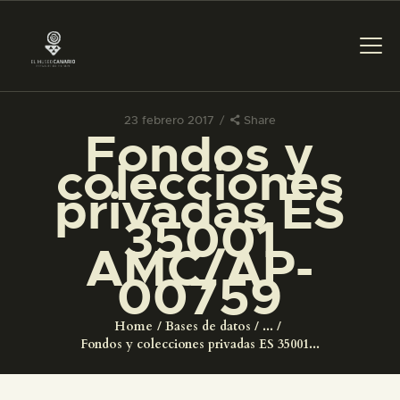
23 febrero 2017
Share
Fondos y
PREPARAR LA VISITA
colecciones
privadas ES
ACTIVIDADES
35001
AMC/AP-
█
00759
EL MUSEO
Home
Bases de datos
...
Fondos y colecciones privadas ES 35001...
COLECCIONES