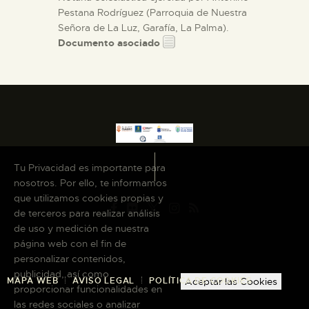
Pestana Rodríguez (Parroquia de Nuestra
Señora de La Luz, Garafía, La Palma).
Documento asociado
Tu Privacidad es importante para
nosotros. Por ello, te informamos
que utilizamos cookies propias y
de terceros para realizar análisis
de uso y medición de nuestra
página web con el fin de
personalizar contenidos,
publicidad, así como
MAPA WEB
AVISO LEGAL
POLÍTICA DE COOKIES
Aceptar las Cookies
proporcionar funcionalidades en
las redes sociales o analizar