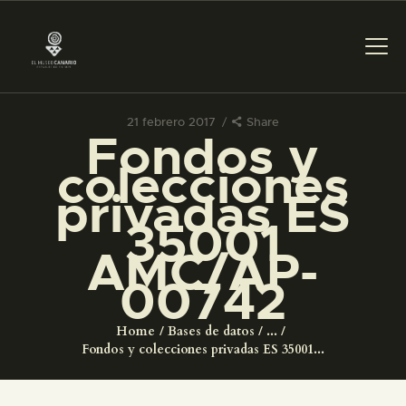
21 febrero 2017
Share
Fondos y
PREPARAR LA VISITA
colecciones
privadas ES
ACTIVIDADES
35001
AMC/AP-
█
00742
EL MUSEO
Home
Bases de datos
...
Fondos y colecciones privadas ES 35001...
COLECCIONES