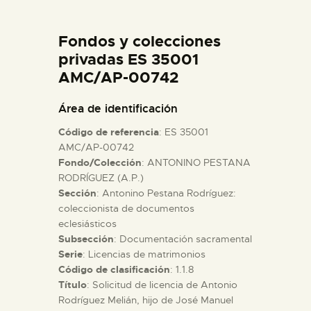
DIDÁCTICA
Fondos y colecciones
ESPAÑOL
privadas ES 35001
AMC/AP-00742
PREPARAR LA VISITA
Área de identificación
Código de referencia
: ES 35001
ACTIVIDADES
AMC/AP-00742
Fondo/Colección
: ANTONINO PESTANA
RODRÍGUEZ (A.P.)
█
Sección
: Antonino Pestana Rodríguez:
coleccionista de documentos
EL MUSEO
eclesiásticos
Subsección
: Documentación sacramental
Serie
: Licencias de matrimonios
COLECCIONES
Código de clasificación
: 1.1.8
Título
: Solicitud de licencia de Antonio
Rodríguez Melián, hijo de José Manuel
DIDÁCTICA