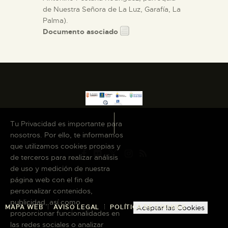
de Nuestra Señora de La Luz, Garafía, La
Palma).
Documento asociado
Tu Privacidad es importante para
nosotros. Por ello, te informamos
que utilizamos cookies propias y
de terceros para realizar análisis
de uso y medición de nuestra
página web con el fin de
personalizar contenidos,
publicidad, así como
MAPA WEB
AVISO LEGAL
POLÍTICA DE COOKIES
Aceptar las Cookies
proporcionar funcionalidades en
las redes sociales o analizar