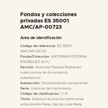
DIDÁCTICA
Fondos y colecciones
ESPAÑOL
privadas ES 35001
AMC/AP-00723
PREPARAR LA VISITA
Área de identificación
Código de referencia
: ES 35001
ACTIVIDADES
AMC/AP-00723
Fondo/Colección
: ANTONINO PESTANA
RODRÍGUEZ (A.P.)
█
Sección
: Antonino Pestana Rodríguez:
coleccionista de documentos
EL MUSEO
eclesiásticos
Subsección
: Documentación sacramental
Serie
: Licencias de matrimonios
COLECCIONES
Código de clasificación
: 1.1.8
Título
: Solicitud de licencia matrimonial
entre Andrés Pérez, hijo de José María
DIDÁCTICA