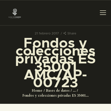
21 febrero 2017
Share
Fondos y
PREPARAR LA VISITA
colecciones
privadas ES
ACTIVIDADES
35001
AMC/AP-
█
00723
EL MUSEO
Home
Bases de datos
...
Fondos y colecciones privadas ES 35001...
COLECCIONES