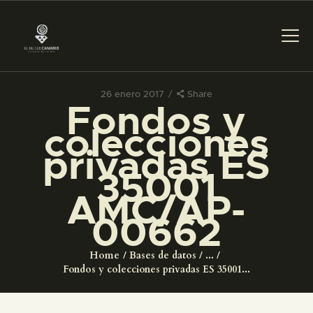
26 enero 2017
Share
Fondos y
PREPARAR LA VISITA
colecciones
privadas ES
ACTIVIDADES
35001
AMC/AP-
█
00662
EL MUSEO
Home
Bases de datos
...
Fondos y colecciones privadas ES 35001...
COLECCIONES