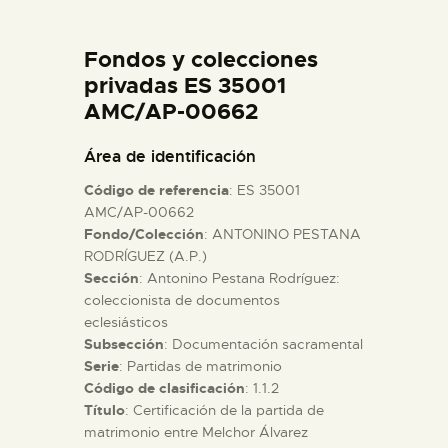
DIDÁCTICA
Fondos y colecciones
ESPAÑOL
privadas ES 35001
AMC/AP-00662
PREPARAR LA VISITA
Área de identificación
Código de referencia
: ES 35001
ACTIVIDADES
AMC/AP-00662
Fondo/Colección
: ANTONINO PESTANA
RODRÍGUEZ (A.P.)
█
Sección
: Antonino Pestana Rodríguez:
coleccionista de documentos
EL MUSEO
eclesiásticos
Subsección
: Documentación sacramental
Serie
: Partidas de matrimonio
COLECCIONES
Código de clasificación
: 1.1.2
Título
: Certificación de la partida de
matrimonio entre Melchor Álvarez
DIDÁCTICA