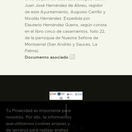
Juan José Hernández de Abreu, regidor
de este Ayuntamiento, Augusto Carrillo y
Nicolás Hernández. Expedida por
Eleuterio Hernández Guerra, según consta
en el libro cinco de casamientos, folio 22,
de la parroquia de Nuestra Señora de
Montserrat (San Andrés y Sauces, La
Palma).
Documento asociado
Tu Privacidad es importante para
nosotros. Por ello, te informamos
que utilizamos cookies propias y
de terceros para realizar análisis