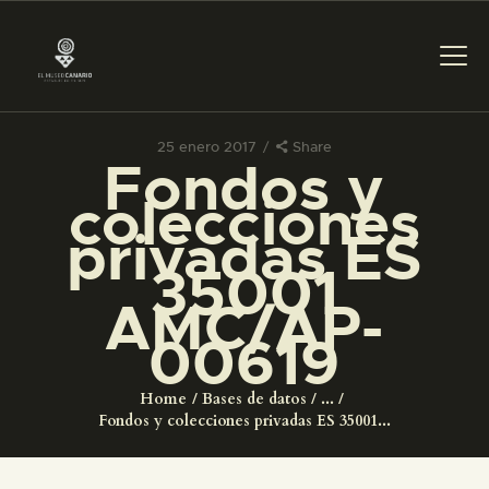
25 enero 2017
Share
Fondos y
PREPARAR LA VISITA
colecciones
privadas ES
ACTIVIDADES
35001
AMC/AP-
█
00619
EL MUSEO
Home
Bases de datos
...
Fondos y colecciones privadas ES 35001...
COLECCIONES