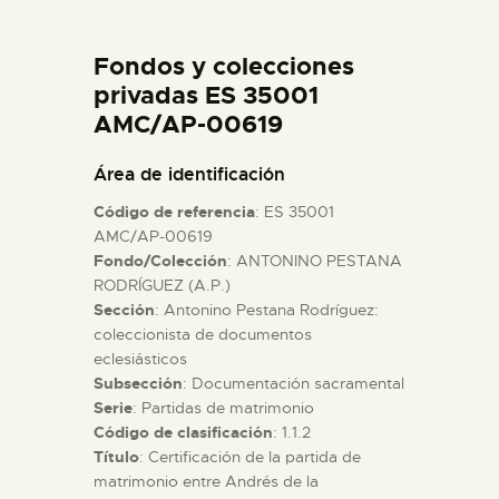
DIDÁCTICA
Fondos y colecciones
ESPAÑOL
privadas ES 35001
AMC/AP-00619
PREPARAR LA VISITA
Área de identificación
Código de referencia
: ES 35001
ACTIVIDADES
AMC/AP-00619
Fondo/Colección
: ANTONINO PESTANA
RODRÍGUEZ (A.P.)
█
Sección
: Antonino Pestana Rodríguez:
coleccionista de documentos
EL MUSEO
eclesiásticos
Subsección
: Documentación sacramental
Serie
: Partidas de matrimonio
COLECCIONES
Código de clasificación
: 1.1.2
Título
: Certificación de la partida de
matrimonio entre Andrés de la
DIDÁCTICA