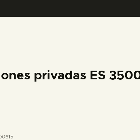
PREPARAR LA VISITA
ACTIVIDADES
█
EL MUSEO
iones privadas ES 35
COLECCIONES
DIDÁCTICA
ESPAÑOL
00615