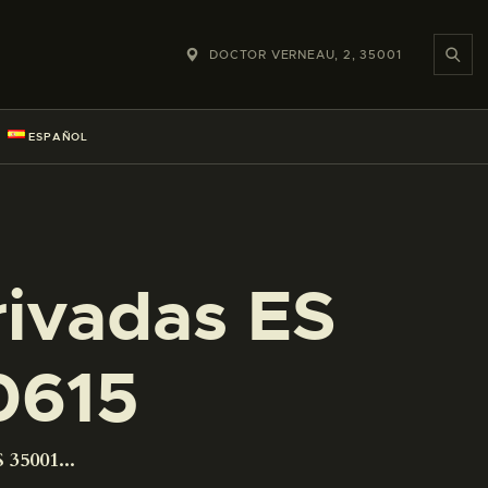
DOCTOR VERNEAU, 2, 35001
ESPAÑOL
rivadas ES
0615
 35001...