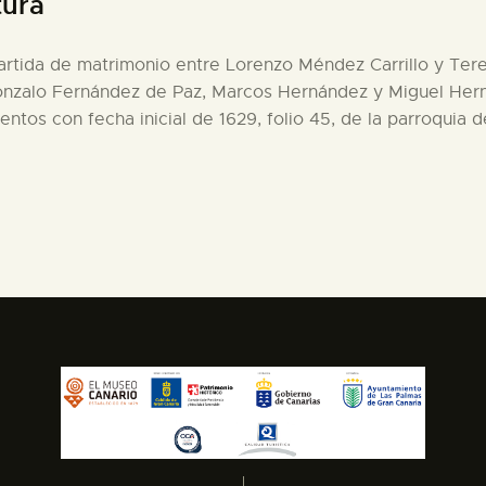
tura
 partida de matrimonio entre Lorenzo Méndez Carrillo y Te
Gonzalo Fernández de Paz, Marcos Hernández y Miguel Her
ientos con fecha inicial de 1629, folio 45, de la parroqui