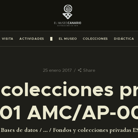
PREPARAR LA VISITA
ACTIVIDADES
 VISITA
ACTIVIDADES
█
EL MUSEO
COLECCIONES
DIDÁCTICA
█
EL MUSEO
25 enero 2017
Share
colecciones p
COLECCIONES
01 AMC/AP-0
DIDÁCTICA
ESPAÑOL
Bases de datos
...
Fondos y colecciones privadas ES