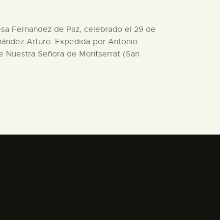
resa Fernandez de Paz, celebrado el 29 de
nández Arturo. Expedida por Antonio
a de Nuestra Señora de Montserrat (San