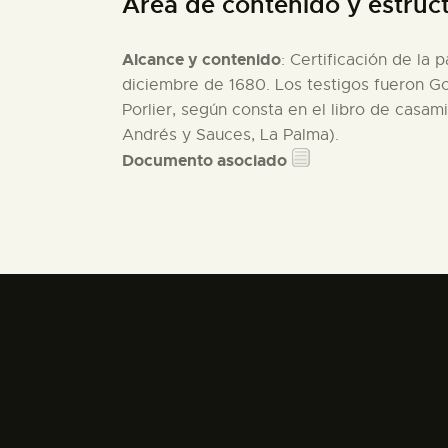
Área de contenido y estruc
Alcance y contenido
: Certificación de la
diciembre de 1680. Los testigos fueron 
Porlier, según consta en el libro de casam
Andrés y Sauces, La Palma).
Documento asociado