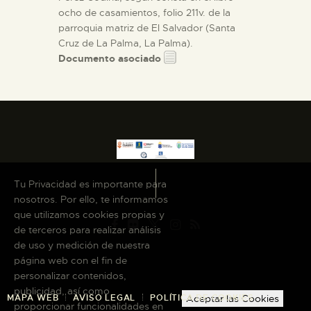
ocho de casamientos, folio 211v. de la
parroquia matriz de El Salvador (Santa
Cruz de La Palma, La Palma).
Documento asociado
Tu Privacidad es importante para
nosotros. Por ello, te informamos
que utilizamos cookies propias y
de terceros para realizar análisis
de uso y medición de nuestra
página web con el fin de
personalizar contenidos,
publicidad, así como
MAPA WEB
AVISO LEGAL
POLÍTICA DE COOKIES
Aceptar las Cookies
proporcionar funcionalidades en