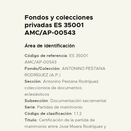
DIDÁCTICA
Fondos y colecciones
ESPAÑOL
privadas ES 35001
AMC/AP-00543
PREPARAR LA VISITA
Área de identificación
Código de referencia
: ES 35001
ACTIVIDADES
AMC/AP-00543
Fondo/Colección
: ANTONINO PESTANA
RODRÍGUEZ (A.P.)
█
Sección
: Antonino Pestana Rodríguez:
coleccionista de documentos
EL MUSEO
eclesiásticos
Subsección
: Documentación sacramental
Serie
: Partidas de matrimonio
COLECCIONES
Código de clasificación
: 1.1.2
Título
: Certificación de la partida de
matrimonio entre José Moera Rodríguez y
DIDÁCTICA