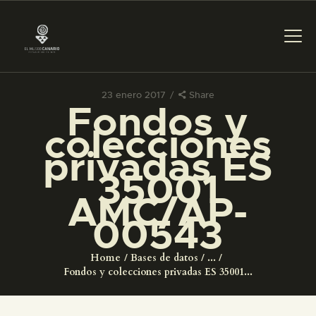
23 enero 2017
Share
Fondos y
PREPARAR LA VISITA
colecciones
privadas ES
ACTIVIDADES
35001
AMC/AP-
█
00543
EL MUSEO
Home
Bases de datos
...
Fondos y colecciones privadas ES 35001...
COLECCIONES