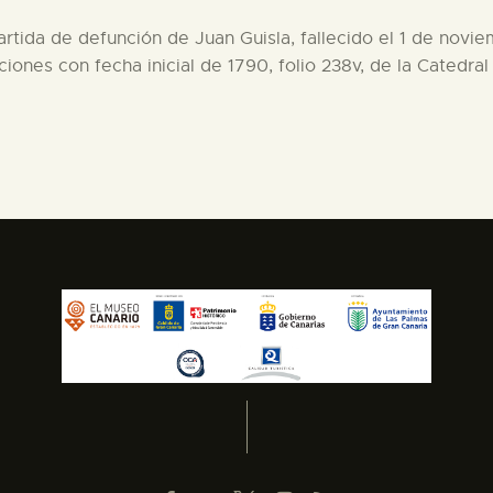
 partida de defunción de Juan Guisla, fallecido el 1 de nov
ciones con fecha inicial de 1790, folio 238v, de la Catedral