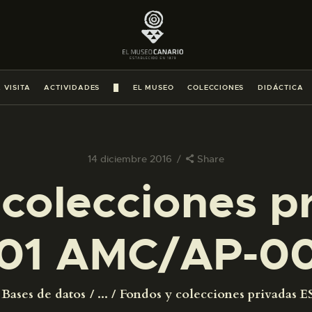
PREPARAR LA VISITA
ACTIVIDADES
 VISITA
ACTIVIDADES
█
EL MUSEO
COLECCIONES
DIDÁCTICA
█
EL MUSEO
14 diciembre 2016
Share
colecciones p
COLECCIONES
01 AMC/AP-0
DIDÁCTICA
ESPAÑOL
Bases de datos
...
Fondos y colecciones privadas ES