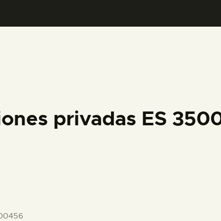
PREPARAR LA VISITA
ACTIVIDADES
█
EL MUSEO
iones privadas ES 35
COLECCIONES
DIDÁCTICA
ESPAÑOL
-00456