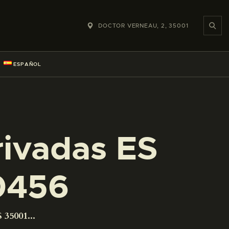
DOCTOR VERNEAU, 2, 35001
ESPAÑOL
rivadas ES
0456
 35001...