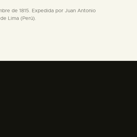
iembre de 1815. Expedida por Juan Antonio
 de Lima (Perú).