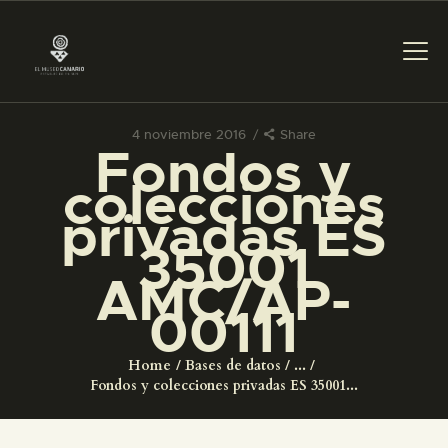
4 noviembre 2016
Share
Fondos y
PREPARAR LA VISITA
colecciones
privadas ES
ACTIVIDADES
35001
AMC/AP-
█
00111
EL MUSEO
Home
Bases de datos
...
Fondos y colecciones privadas ES 35001...
COLECCIONES