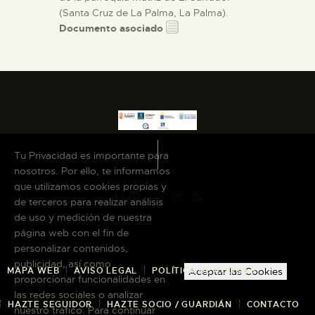
(Santa Cruz de La Palma, La Palma).
Documento asociado
Tu Privacidad es importante para
nosotros. Por ello, te informamos
que utilizamos cookies propias y
de terceros para realizar análisis
de uso y medición de nuestra
página web con el fin de
personalizar contenidos,
publicidad, así como
MAPA WEB
AVISO LEGAL
POLÍTICA DE COOKIES
Aceptar las Cookies
proporcionar funcionalidades en
las redes sociales o analizar
HAZTE SEGUIDOR
HAZTE SOCIO / GUARDIÁN
CONTACTO
nuestro tráfico. Para continuar