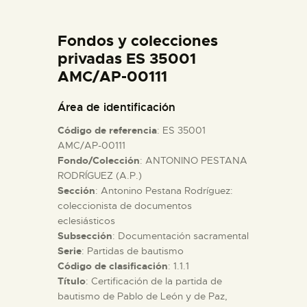
DIDÁCTICA
Fondos y colecciones
ESPAÑOL
privadas ES 35001
AMC/AP-00111
PREPARAR LA VISITA
Área de identificación
Código de referencia
: ES 35001
ACTIVIDADES
AMC/AP-00111
Fondo/Colección
: ANTONINO PESTANA
RODRÍGUEZ (A.P.)
█
Sección
: Antonino Pestana Rodríguez:
coleccionista de documentos
EL MUSEO
eclesiásticos
Subsección
: Documentación sacramental
Serie
: Partidas de bautismo
COLECCIONES
Código de clasificación
: 1.1.1
Título
: Certificación de la partida de
bautismo de Pablo de León y de Paz,
DIDÁCTICA