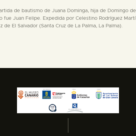
 partida de bautismo de Juana Dominga, hija de Domingo de 
no fue Juan Felipe. Expedida por Celestino Rodríguez Martí
riz de El Salvador (Santa Cruz de La Palma, La Palma).