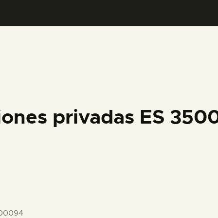
PREPARAR LA VISITA
ACTIVIDADES
█
EL MUSEO
iones privadas ES 35
COLECCIONES
DIDÁCTICA
ESPAÑOL
-00094