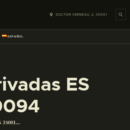
DOCTOR VERNEAU, 2, 35001
ESPAÑOL
rivadas ES
0094
 35001...