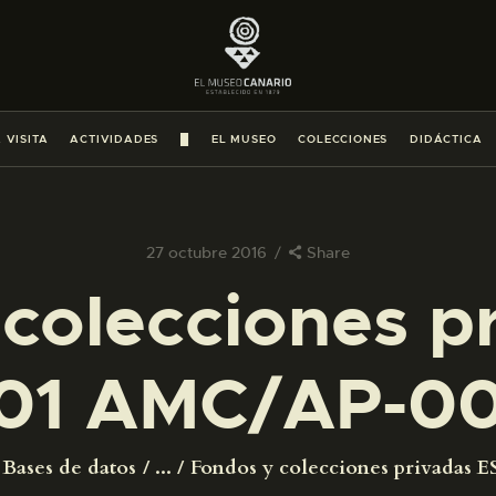
PREPARAR LA VISITA
ACTIVIDADES
 VISITA
ACTIVIDADES
█
EL MUSEO
COLECCIONES
DIDÁCTICA
█
EL MUSEO
27 octubre 2016
Share
colecciones p
COLECCIONES
01 AMC/AP-0
DIDÁCTICA
ESPAÑOL
Bases de datos
...
Fondos y colecciones privadas ES