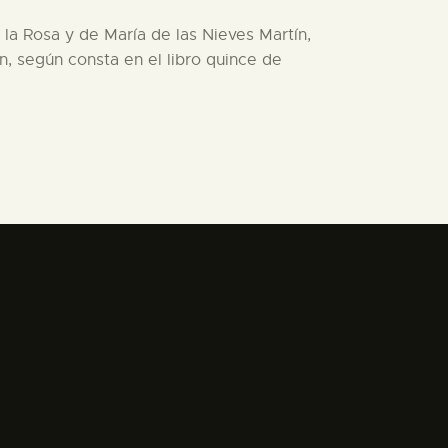
la Rosa y de María de las Nieves Martín,
n, según consta en el libro quince de