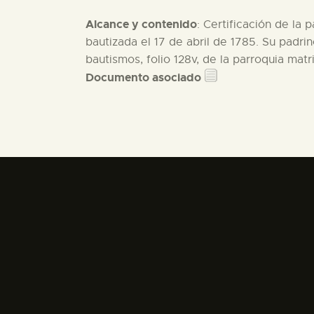
Alcance y contenido
: Certificación de la
bautizada el 17 de abril de 1785. Su padri
bautismos, folio 128v, de la parroquia mat
Documento asociado