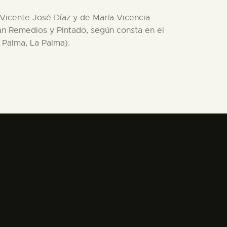
e Vicente José Díaz y de María Vicencia
án Remedios y Pintado, según consta en el
a Palma, La Palma).