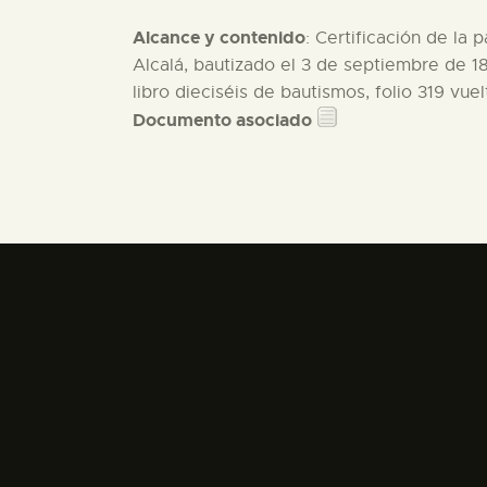
Alcance y contenido
: Certificación de la
Alcalá, bautizado el 3 de septiembre de 
libro dieciséis de bautismos, folio 319 vue
Documento asociado