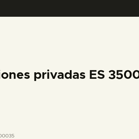
PREPARAR LA VISITA
ACTIVIDADES
█
EL MUSEO
iones privadas ES 35
COLECCIONES
DIDÁCTICA
ESPAÑOL
-00035