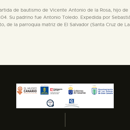
 partida de bautismo de Vicente Antonio de la Rosa, hijo d
1804. Su padrino fue Antonio Toledo. Expedida por Sebasti
lto, de la parroquia matriz de El Salvador (Santa Cruz de L