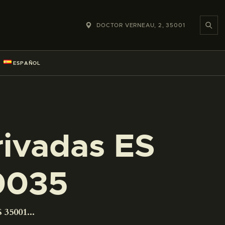
DOCTOR VERNEAU, 2, 35001
ESPAÑOL
rivadas ES
0035
 35001...