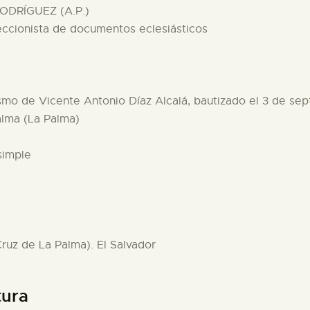
ODRÍGUEZ (A.P.)
eccionista de documentos eclesiásticos
tismo de Vicente Antonio Díaz Alcalá, bautizado el 3 de se
alma (La Palma)
simple
Cruz de La Palma). El Salvador
tura