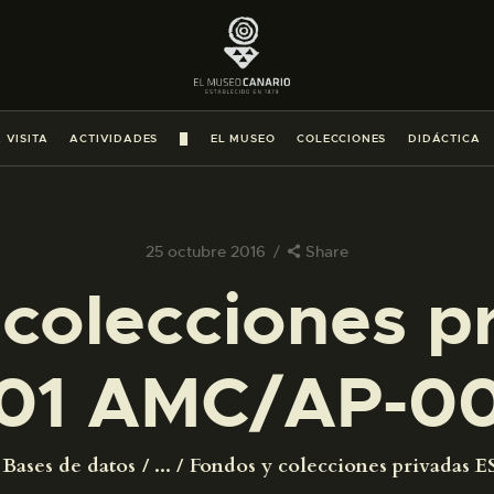
PREPARAR LA VISITA
ACTIVIDADES
 VISITA
ACTIVIDADES
█
EL MUSEO
COLECCIONES
DIDÁCTICA
█
EL MUSEO
25 octubre 2016
Share
colecciones p
COLECCIONES
01 AMC/AP-0
DIDÁCTICA
ESPAÑOL
Bases de datos
...
Fondos y colecciones privadas ES