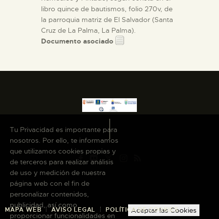
libro quince de bautismos, folio 270v, de
la parroquia matriz de El Salvador (Santa
Cruz de La Palma, La Palma).
Documento asociado
Tu Privacidad es importante para
nosotros. Por ello, te informamos
que utilizamos cookies propias y
de terceros para realizar análisis
de uso y medición de nuestra
página web con el fin de
personalizar contenidos,
publicidad, así como
MAPA WEB
AVISO LEGAL
POLÍTICA DE COOKIES
Aceptar las Cookies
proporcionar funcionalidades en