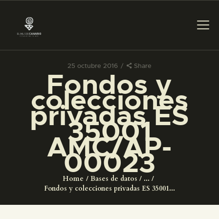
25 octubre 2016
Share
Fondos y
PREPARAR LA VISITA
colecciones
privadas ES
ACTIVIDADES
35001
AMC/AP-
█
00023
EL MUSEO
Home
Bases de datos
...
Fondos y colecciones privadas ES 35001...
COLECCIONES