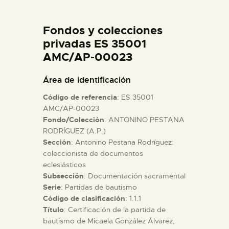
DIDÁCTICA
Fondos y colecciones
ESPAÑOL
privadas ES 35001
AMC/AP-00023
PREPARAR LA VISITA
Área de identificación
Código de referencia
: ES 35001
ACTIVIDADES
AMC/AP-00023
Fondo/Colección
: ANTONINO PESTANA
RODRÍGUEZ (A.P.)
█
Sección
: Antonino Pestana Rodríguez:
coleccionista de documentos
EL MUSEO
eclesiásticos
Subsección
: Documentación sacramental
Serie
: Partidas de bautismo
COLECCIONES
Código de clasificación
: 1.1.1
Título
: Certificación de la partida de
bautismo de Micaela González Álvarez,
DIDÁCTICA