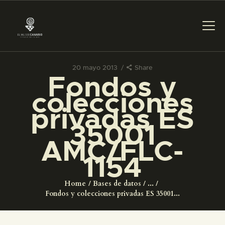
20 mayo 2013
Share
Fondos y
PREPARAR LA VISITA
colecciones
privadas ES
ACTIVIDADES
35001
AMC/FLC-
█
1154
EL MUSEO
Home
Bases de datos
...
Fondos y colecciones privadas ES 35001...
COLECCIONES