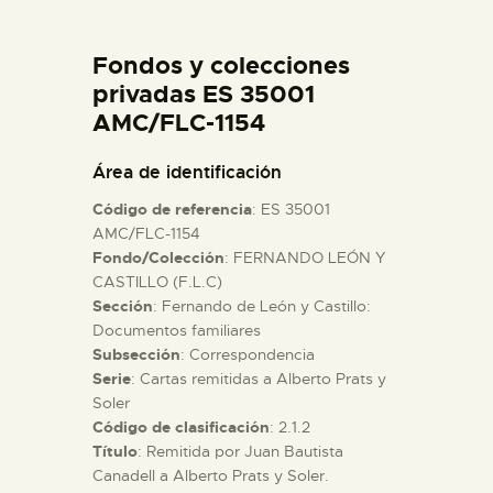
DIDÁCTICA
Fondos y colecciones
ESPAÑOL
privadas ES 35001
AMC/FLC-1154
PREPARAR LA VISITA
Área de identificación
Código de referencia
: ES 35001
ACTIVIDADES
AMC/FLC-1154
Fondo/Colección
: FERNANDO LEÓN Y
CASTILLO (F.L.C)
█
Sección
: Fernando de León y Castillo:
Documentos familiares
EL MUSEO
Subsección
: Correspondencia
Serie
: Cartas remitidas a Alberto Prats y
Soler
COLECCIONES
Código de clasificación
: 2.1.2
Título
: Remitida por Juan Bautista
Canadell a Alberto Prats y Soler.
DIDÁCTICA