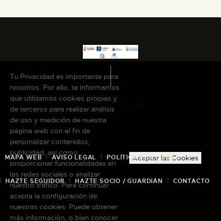
Tu Privacidad es importante para
nosotros. Por ello, te informamos
que utilizamos cookies propias y
de terceros para realizar análisis
de uso y medición de nuestra
página web con el fin de
personalizar contenidos,
publicidad, así como
MAPA WEB
AVISO LEGAL
POLÍTICA DE COOKIES
Aceptar las Cookies
proporcionar funcionalidades en
las redes sociales o analizar
HAZTE SEGUIDOR
HAZTE SOCIO / GUARDIÁN
CONTACTO
nuestro tráfico. Para continuar
acepta la configuración de
nuestras cookies. Puede obtener
más información, o bien conocer