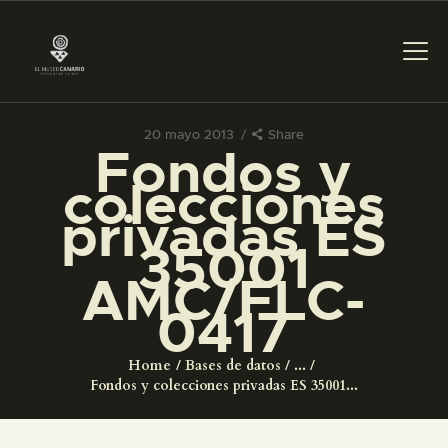
20 mayo 2013
Share
Fondos y
PREPARAR LA VISITA
colecciones
privadas ES
ACTIVIDADES
35001
AMC/FLC-
█
0417
EL MUSEO
Home
Bases de datos
...
Fondos y colecciones privadas ES 35001...
COLECCIONES