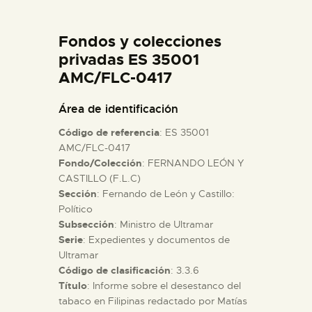
DIDÁCTICA
Fondos y colecciones
ESPAÑOL
privadas ES 35001
AMC/FLC-0417
PREPARAR LA VISITA
Área de identificación
Código de referencia
: ES 35001
ACTIVIDADES
AMC/FLC-0417
Fondo/Colección
: FERNANDO LEÓN Y
CASTILLO (F.L.C)
█
Sección
: Fernando de León y Castillo:
Político
EL MUSEO
Subsección
: Ministro de Ultramar
Serie
: Expedientes y documentos de
Ultramar
COLECCIONES
Código de clasificación
: 3.3.6
Título
: Informe sobre el desestanco del
tabaco en Filipinas redactado por Matías
DIDÁCTICA