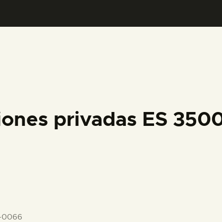
PREPARAR LA VISITA
ACTIVIDADES
█
EL MUSEO
iones privadas ES 350
COLECCIONES
DIDÁCTICA
ESPAÑOL
-0066