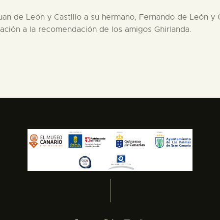
Juan de León y Castillo a su hermano, Fernando de León y C
elación a la recomendación de los amigos Ghirlanda.