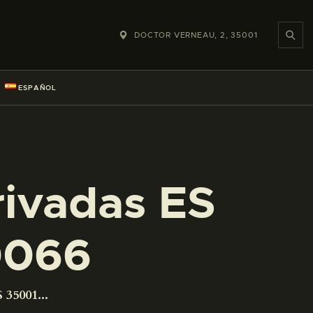
DOCTOR VERNEAU, 2, 35001
ESPAÑOL
rivadas ES
0066
 35001...