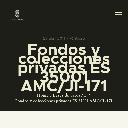
26 abril 2011
Share
Fondos y
PREPARAR LA VISITA
colecciones
privadas ES
ACTIVIDADES
35001
AMC/JI-171
█
Home
Bases de datos
...
EL MUSEO
Fondos y colecciones privadas ES 35001 AMC/JI-171
COLECCIONES