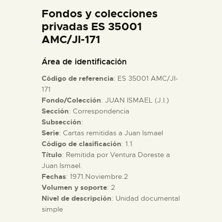
DIDÁCTICA
Fondos y colecciones
privadas ES 35001
AMC/JI-171
ESPAÑOL
Área de identificación
PREPARAR LA VISITA
Código de referencia
: ES 35001 AMC/JI-
171
ACTIVIDADES
Fondo/Colección
: JUAN ISMAEL (J.I.)
Sección
: Correspondencia
Subsección
:
█
Serie
: Cartas remitidas a Juan Ismael
Código de clasificación
: 1.1
Título
: Remitida por Ventura Doreste a
EL MUSEO
Juan Ismael.
Fechas
: 1971.Noviembre.2
COLECCIONES
Volumen y soporte
: 2
Nivel de descripción
: Unidad documental
simple
DIDÁCTICA