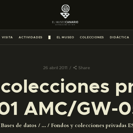
PREPARAR LA VISITA
ACTIVIDADES
 VISITA
ACTIVIDADES
█
EL MUSEO
COLECCIONES
DIDÁCTICA
█
EL MUSEO
26 abril 2011
Share
colecciones p
COLECCIONES
01 AMC/GW-0
DIDÁCTICA
ESPAÑOL
Bases de datos
...
Fondos y colecciones privadas ES