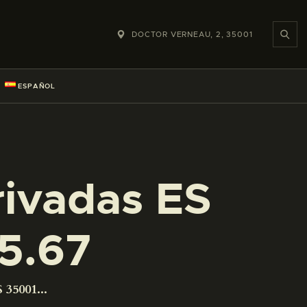
DOCTOR VERNEAU, 2, 35001
ESPAÑOL
rivadas ES
5.67
 35001...