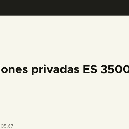
PREPARAR LA VISITA
ACTIVIDADES
█
EL MUSEO
ciones privadas ES 35
COLECCIONES
DIDÁCTICA
ESPAÑOL
-05.67