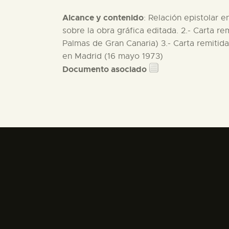
Alcance y contenido
: Relación epistolar 
sobre la obra gráfica editada. 2.- Carta re
Palmas de Gran Canaria) 3.- Carta remitid
en Madrid (16 mayo 1973)
Documento asociado