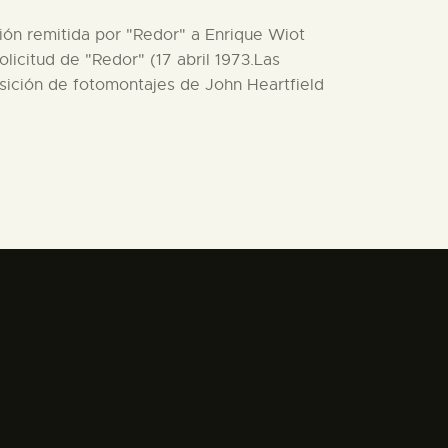
ción remitida por "Redor" a Enrique Wiot
olicitud de "Redor" (17 abril 1973.Las
osición de fotomontajes de John Heartfield