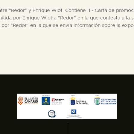
entre "Redor" y Enrique Wiot. Contiene: 1.- Carta de promo
mitida por Enrique Wiot a "Redor" en la que contesta a la s
a por "Redor" en la que se envía información sobre la exp