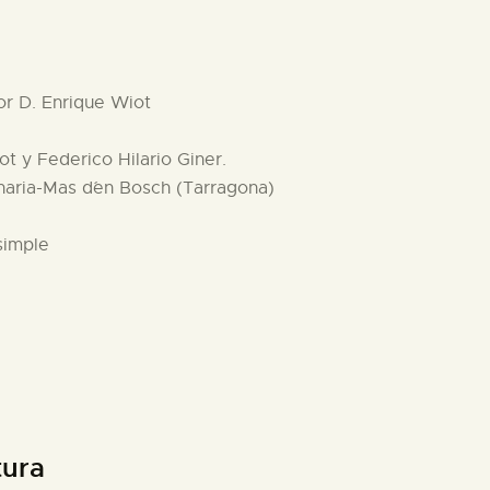
por D. Enrique Wiot
ot y Federico Hilario Giner.
naria-Mas d´en Bosch (Tarragona)
simple
tura