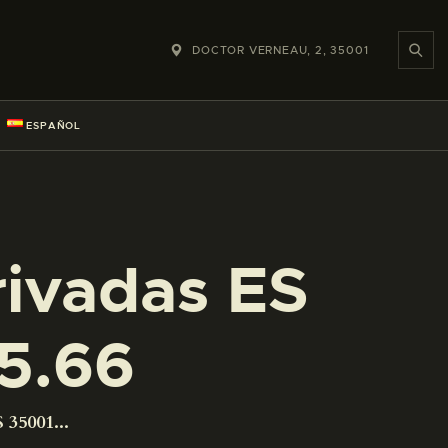
DOCTOR VERNEAU, 2, 35001
ESPAÑOL
rivadas ES
5.66
 35001...