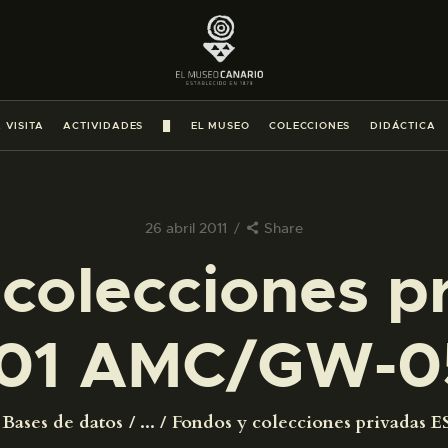
PREPARAR LA VISITA
ACTIVIDADES
 VISITA
ACTIVIDADES
█
EL MUSEO
COLECCIONES
DIDÁCTICA
█
EL MUSEO
26 abril 2011
Share
colecciones p
COLECCIONES
01 AMC/GW-0
DIDÁCTICA
ESPAÑOL
Bases de datos
...
Fondos y colecciones privadas ES