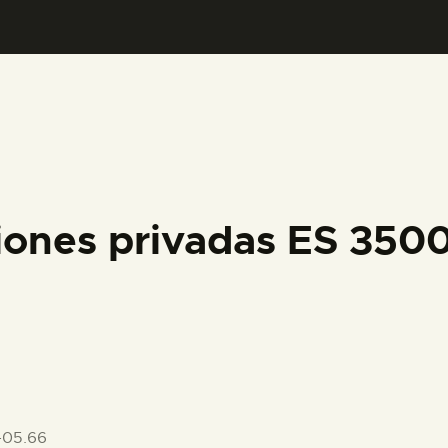
PREPARAR LA VISITA
ACTIVIDADES
█
EL MUSEO
ciones privadas ES 35
COLECCIONES
DIDÁCTICA
ESPAÑOL
-05.66