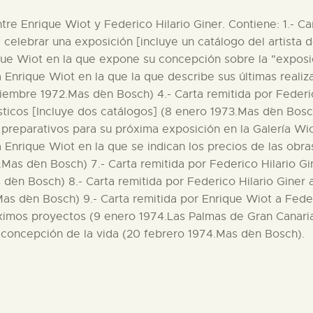
ntre Enrique Wiot y Federico Hilario Giner. Contiene: 1.- C
 celebrar una exposición [incluye un catálogo del artista de
ique Wiot en la que expone su concepción sobre la "exposic
a Enrique Wiot en la que la que describe sus últimas realiz
tiembre 1972.Mas d´en Bosch) 4.- Carta remitida por Federi
sticos [Incluye dos catálogos] (8 enero 1973.Mas d´en Bosch
 preparativos para su próxima exposición en la Galería Wio
 a Enrique Wiot en la que se indican los precios de las ob
3.Mas d´en Bosch) 7.- Carta remitida por Federico Hilario 
s d´en Bosch) 8.- Carta remitida por Federico Hilario Gine
as d´en Bosch) 9.- Carta remitida por Enrique Wiot a Feder
óximos proyectos (9 enero 1974.Las Palmas de Gran Canaria)
concepción de la vida (20 febrero 1974.Mas d´en Bosch).