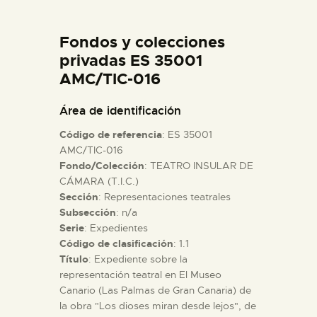
DIDÁCTICA
Fondos y colecciones
ESPAÑOL
privadas ES 35001
AMC/TIC-016
PREPARAR LA VISITA
Área de identificación
Código de referencia
: ES 35001
ACTIVIDADES
AMC/TIC-016
Fondo/Colección
: TEATRO INSULAR DE
CÁMARA (T.I.C.)
█
Sección
: Representaciones teatrales
Subsección
: n/a
EL MUSEO
Serie
: Expedientes
Código de clasificación
: 1.1
Título
: Expediente sobre la
COLECCIONES
representación teatral en El Museo
Canario (Las Palmas de Gran Canaria) de
la obra "Los dioses miran desde lejos", de
DIDÁCTICA