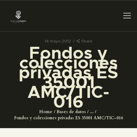
14 mayo 2012
Share
Fondos y
PREPARAR LA VISITA
colecciones
privadas ES
ACTIVIDADES
35001
AMC/TIC-
█
016
EL MUSEO
Home
Bases de datos
...
Fondos y colecciones privadas ES 35001 AMC/TIC-016
COLECCIONES