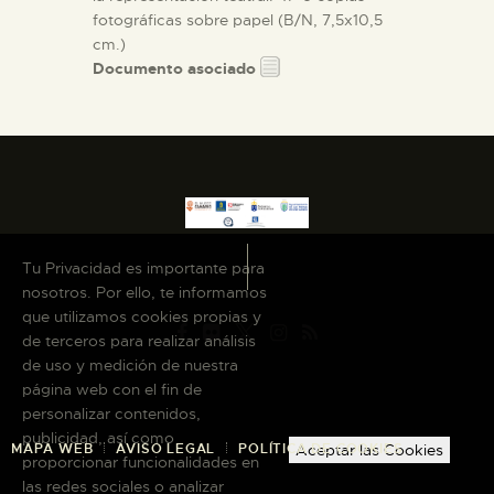
fotográficas sobre papel (B/N, 7,5x10,5
cm.)
Documento asociado
Tu Privacidad es importante para
nosotros. Por ello, te informamos
que utilizamos cookies propias y
de terceros para realizar análisis
de uso y medición de nuestra
página web con el fin de
personalizar contenidos,
publicidad, así como
MAPA WEB
AVISO LEGAL
POLÍTICA DE COOKIES
Aceptar las Cookies
proporcionar funcionalidades en
las redes sociales o analizar