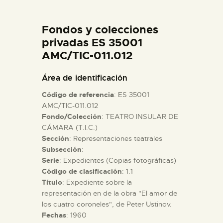
DIDÁCTICA
Fondos y colecciones
ESPAÑOL
privadas ES 35001
AMC/TIC-011.012
PREPARAR LA VISITA
Área de identificación
Código de referencia
: ES 35001
ACTIVIDADES
AMC/TIC-011.012
Fondo/Colección
: TEATRO INSULAR DE
CÁMARA (T.I.C.)
█
Sección
: Representaciones teatrales
Subsección
:
EL MUSEO
Serie
: Expedientes (Copias fotográficas)
Código de clasificación
: 1.1
Título
: Expediente sobre la
COLECCIONES
representación en de la obra "El amor de
los cuatro coroneles", de Peter Ustinov.
Fechas
: 1960
DIDÁCTICA