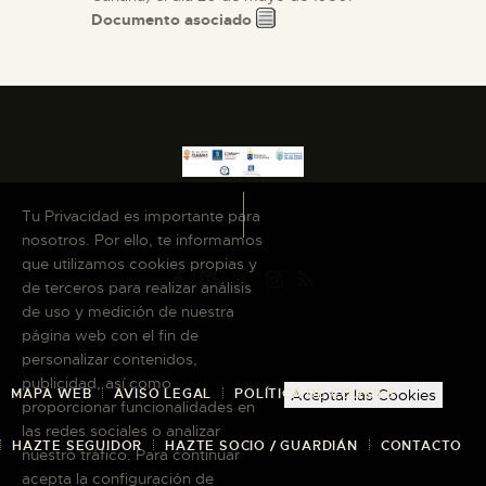
Documento asociado
Tu Privacidad es importante para
nosotros. Por ello, te informamos
que utilizamos cookies propias y
de terceros para realizar análisis
de uso y medición de nuestra
página web con el fin de
personalizar contenidos,
publicidad, así como
MAPA WEB
AVISO LEGAL
POLÍTICA DE COOKIES
Aceptar las Cookies
proporcionar funcionalidades en
las redes sociales o analizar
HAZTE SEGUIDOR
HAZTE SOCIO / GUARDIÁN
CONTACTO
nuestro tráfico. Para continuar
acepta la configuración de