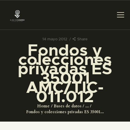
14 mayo 2012
Share
Fondos y
PREPARAR LA VISITA
colecciones
privadas ES
ACTIVIDADES
35001
AMC/TIC-
█
011.012
EL MUSEO
Home
Bases de datos
...
Fondos y colecciones privadas ES 35001...
COLECCIONES