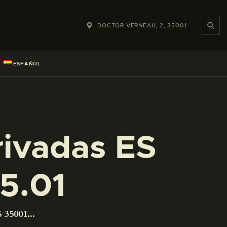
DOCTOR VERNEAU, 2, 35001
ESPAÑOL
rivadas ES
5.01
 35001...