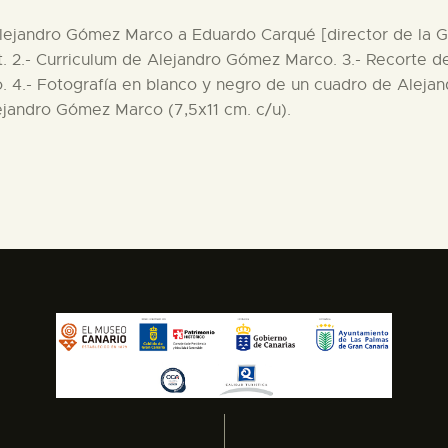
Alejandro Gómez Marco a Eduardo Carqué [director de la Gal
iot. 2.- Curriculum de Alejandro Gómez Marco. 3.- Recorte 
 4.- Fotografía en blanco y negro de un cuadro de Aleja
ejandro Gómez Marco (7,5x11 cm. c/u).