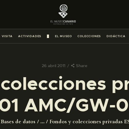
PREPARAR LA VISITA
ACTIVIDADES
 VISITA
ACTIVIDADES
█
EL MUSEO
COLECCIONES
DIDÁCTICA
█
EL MUSEO
26 abril 2011
Share
colecciones p
COLECCIONES
01 AMC/GW-0
DIDÁCTICA
ESPAÑOL
Bases de datos
...
Fondos y colecciones privadas ES