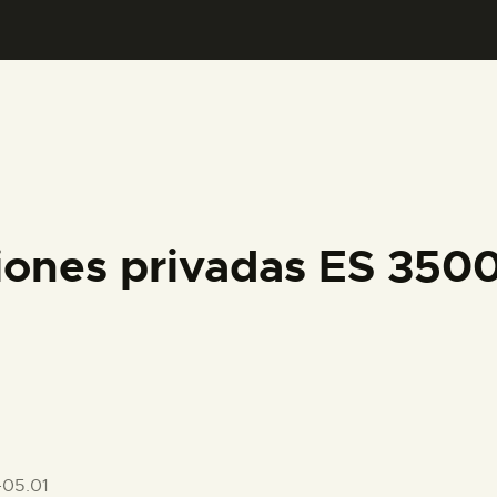
PREPARAR LA VISITA
ACTIVIDADES
█
EL MUSEO
ciones privadas ES 35
COLECCIONES
DIDÁCTICA
ESPAÑOL
05.01