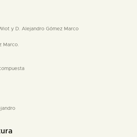
e Wiot y D. Alejandro Gómez Marco
z Marco.
 compuesta
ejandro
tura