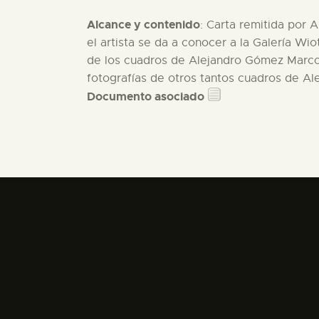
Alcance y contenido
: Carta remitida por 
el artista se da a conocer a la Galería W
de los cuadros de Alejandro Gómez Marco.
fotografías de otros tantos cuadros de Al
Documento asociado