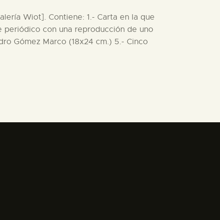
ería Wiot]. Contiene: 1.- Carta en la que
de periódico con una reproducción de uno
ndro Gómez Marco (18x24 cm.) 5.- Cinco