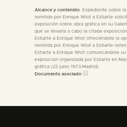
Alcance y contenido
: Expediente sobre la 
remitida por Enrique Wiot a Estiarte soli
exposición sobre obra gráfica en su Galerí
que se llevaría a cabo la citada exposición
Estiarte a Enrique Wiot ofreciéndole la op
remitida por Enrique Wiot a Estiarte reite
Estiarte a Enrique Wiot comunicándole su 
exposición organizada por Estiarte en Mad
gráfica (22 junio 1973.Madrid)
Documento asociado