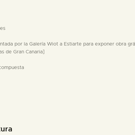
nes
entada por la Galería Wiot a Estiarte para exponer obra grá
mas de Gran Canaria]
 compuesta
tura