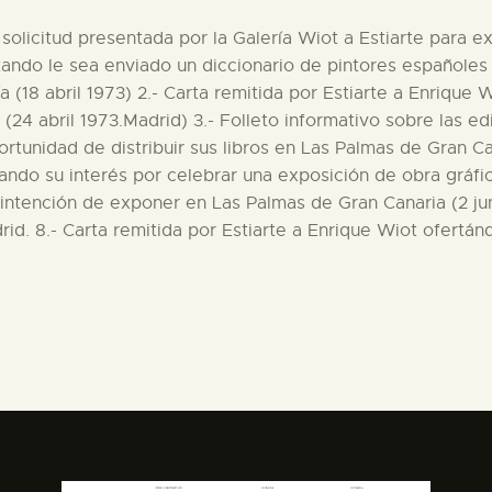
solicitud presentada por la Galería Wiot a Estiarte para ex
citando le sea enviado un diccionario de pintores españole
a (18 abril 1973) 2.- Carta remitida por Estiarte a Enrique
 (24 abril 1973.Madrid) 3.- Folleto informativo sobre las ed
ortunidad de distribuir sus libros en Las Palmas de Gran C
rando su interés por celebrar una exposición de obra gráfi
intención de exponer en Las Palmas de Gran Canaria (2 jun
rid. 8.- Carta remitida por Estiarte a Enrique Wiot ofertá