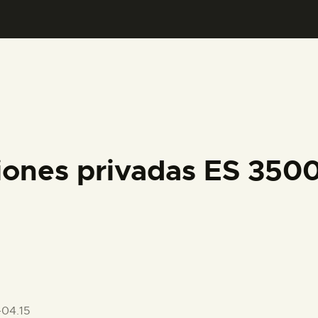
PREPARAR LA VISITA
ACTIVIDADES
█
EL MUSEO
ciones privadas ES 35
COLECCIONES
DIDÁCTICA
ESPAÑOL
04.15