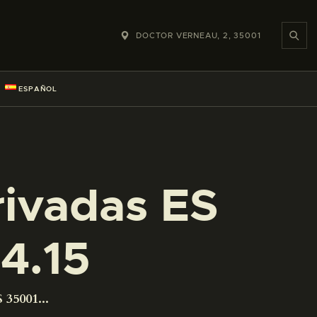
DOCTOR VERNEAU, 2, 35001
ESPAÑOL
rivadas ES
4.15
 35001...