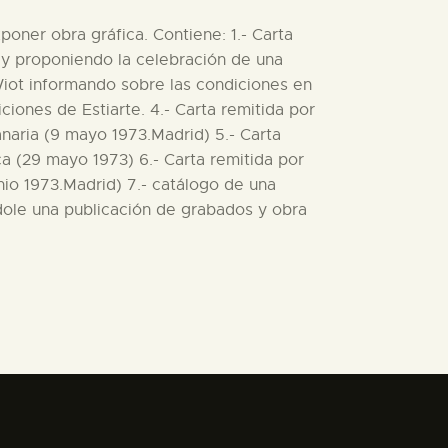
poner obra gráfica. Contiene: 1.- Carta
s y proponiendo la celebración de una
 Wiot informando sobre las condiciones en
iciones de Estiarte. 4.- Carta remitida por
anaria (9 mayo 1973.Madrid) 5.- Carta
ca (29 mayo 1973) 6.- Carta remitida por
io 1973.Madrid) 7.- catálogo de una
ndole una publicación de grabados y obra