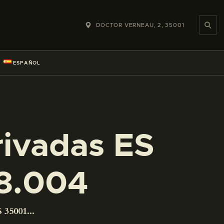
DOCTOR VERNEAU, 2, 35001
ESPAÑOL
rivadas ES
8.004
 35001...