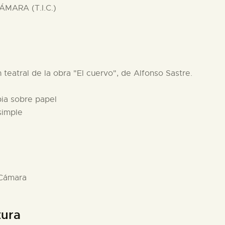
MARA (T.I.C.)
 teatral de la obra "El cuervo", de Alfonso Sastre.
pia sobre papel
simple
 Cámara
tura