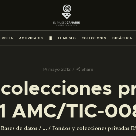
PREPARAR LA VISITA
ACTIVIDADES
 VISITA
ACTIVIDADES
█
EL MUSEO
COLECCIONES
DIDÁCTICA
█
EL MUSEO
14 mayo 2012
Share
colecciones p
COLECCIONES
1 AMC/TIC-00
DIDÁCTICA
ESPAÑOL
Bases de datos
...
Fondos y colecciones privadas ES