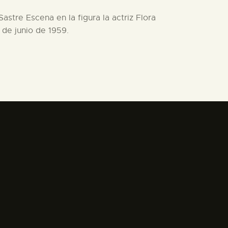
astre Escena en la figura la actriz Flora
 de junio de 1959.