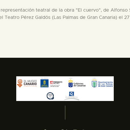
representación teatral de la obra "El cuervo", de Alfonso S
 el Teatro Pérez Galdós (Las Palmas de Gran Canaria) el 27