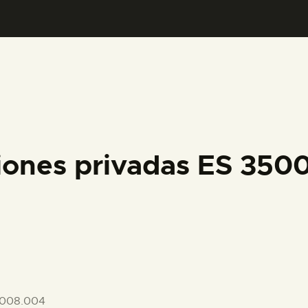
PREPARAR LA VISITA
ACTIVIDADES
█
EL MUSEO
iones privadas ES 350
COLECCIONES
DIDÁCTICA
ESPAÑOL
-008.004