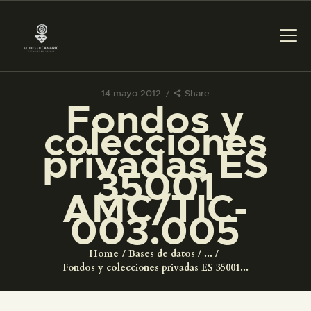
14 mayo 2012
Share
Fondos y
PREPARAR LA VISITA
colecciones
privadas ES
ACTIVIDADES
35001
AMC/TIC-
█
003.005
EL MUSEO
Home
Bases de datos
...
Fondos y colecciones privadas ES 35001...
COLECCIONES