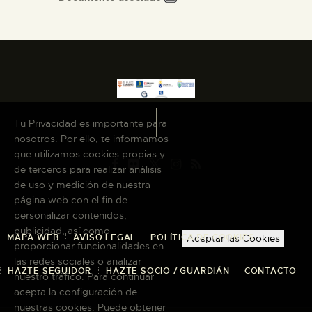
Tu Privacidad es importante para
nosotros. Por ello, te informamos
que utilizamos cookies propias y
de terceros para realizar análisis
de uso y medición de nuestra
página web con el fin de
personalizar contenidos,
publicidad, así como
MAPA WEB
AVISO LEGAL
POLÍTICA DE COOKIES
Aceptar las Cookies
proporcionar funcionalidades en
las redes sociales o analizar
HAZTE SEGUIDOR
HAZTE SOCIO / GUARDIÁN
CONTACTO
nuestro tráfico. Para continuar
acepta la configuración de
nuestras cookies. Puede obtener