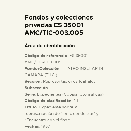
DIDÁCTICA
Fondos y colecciones
ESPAÑOL
privadas ES 35001
AMC/TIC-003.005
PREPARAR LA VISITA
Área de identificación
Código de referencia
: ES 35001
ACTIVIDADES
AMC/TIC-003.005
Fondo/Colección
: TEATRO INSULAR DE
CÁMARA (T.I.C.)
█
Sección
: Representaciones teatrales
Subsección
:
EL MUSEO
Serie
: Expedientes (Copias fotográficas)
Código de clasificación
: 1.1
Título
: Expediente sobre la
COLECCIONES
representación de "La ruleta del sur" y
"Encuentro con el final".
Fechas
: 1957
DIDÁCTICA