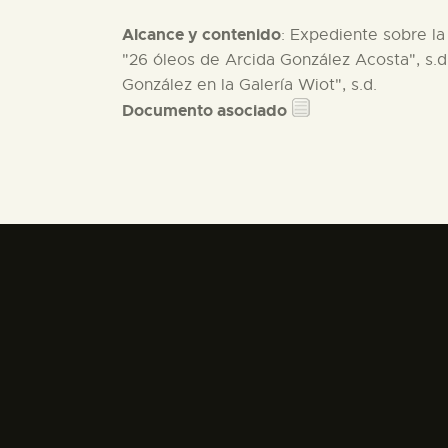
Alcance y contenido
: Expediente sobre la
"26 óleos de Arcida González Acosta", s.d.
González en la Galería Wiot", s.d.
Documento asociado