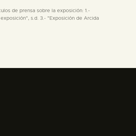
ulos de prensa sobre la exposición: 1.-
exposición", s.d. 3.- "Exposición de Arcida