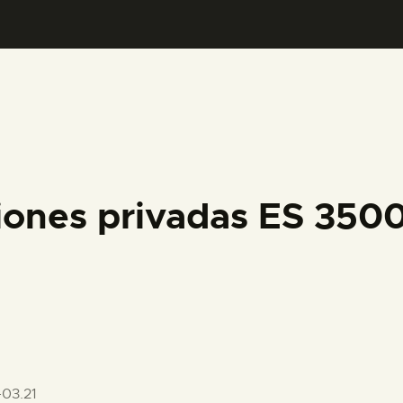
PREPARAR LA VISITA
ACTIVIDADES
█
EL MUSEO
ciones privadas ES 35
COLECCIONES
DIDÁCTICA
ESPAÑOL
03.21