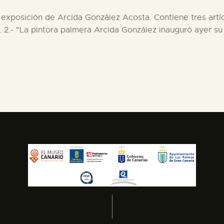
 exposición de Arcida González Acosta. Contiene tres artíc
 2.- "La pintora palmera Arcida González inauguró ayer su 