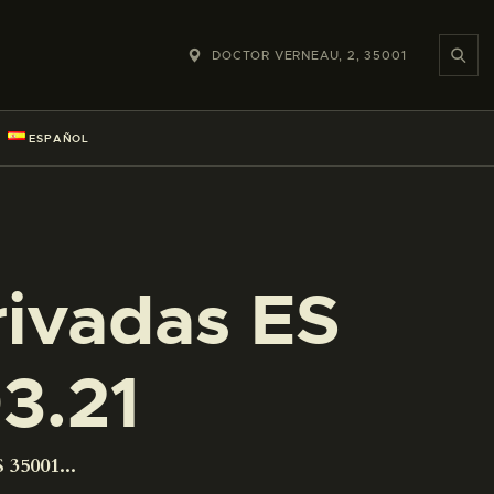
DOCTOR VERNEAU, 2, 35001
ESPAÑOL
rivadas ES
3.21
 35001...