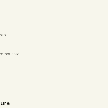
sta.
 compuesta
tura