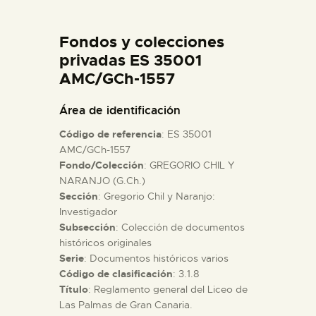
DIDÁCTICA
Fondos y colecciones
ESPAÑOL
privadas ES 35001
AMC/GCh-1557
PREPARAR LA VISITA
Área de identificación
Código de referencia
: ES 35001
ACTIVIDADES
AMC/GCh-1557
Fondo/Colección
: GREGORIO CHIL Y
NARANJO (G.Ch.)
█
Sección
: Gregorio Chil y Naranjo:
Investigador
EL MUSEO
Subsección
: Colección de documentos
históricos originales
Serie
: Documentos históricos varios
COLECCIONES
Código de clasificación
: 3.1.8
Título
: Reglamento general del Liceo de
Las Palmas de Gran Canaria.
DIDÁCTICA