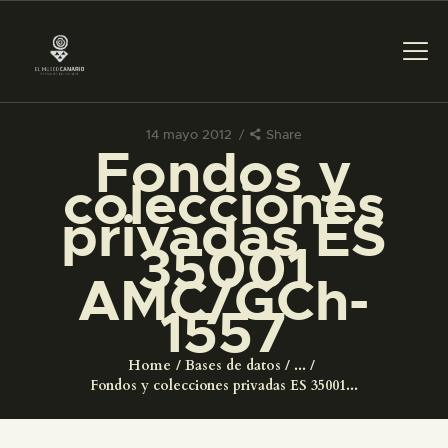
14 mayo 2012
Share
Fondos y
PREPARAR LA VISITA
colecciones
privadas ES
ACTIVIDADES
35001
AMC/GCh-
█
1557
EL MUSEO
Home
Bases de datos
...
Fondos y colecciones privadas ES 35001...
COLECCIONES