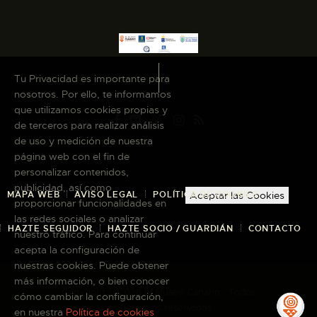
Tu Privacidad es importante para
nosotros. Por ello, te informamos
que utilizamos cookies propias y
de terceros para realizar análisis
de uso y medición de nuestra
página web con el fin de
personalizar contenidos,
publicidad, así como
MAPA WEB
AVISO LEGAL
POLÍTICA DE COOKIES
Aceptar las Cookies
proporcionar funcionalidades en
las redes sociales o analizar
HAZTE SEGUIDOR
HAZTE SOCIO / GUARDIÁN
CONTACTO
nuestro tráfico. Para continuar
acepta la configuración de
nuestras cookies. Puede obtener
más información, o bien conocer
Copyright © 2026 El Museo Canario · Todos
cómo cambiar la configuración,
los derechos reservados
en nuestra
Política de cookies