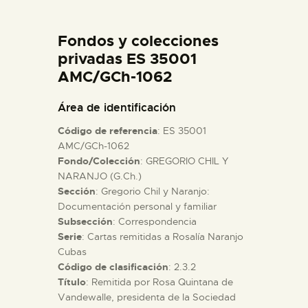
DIDÁCTICA
Fondos y colecciones
ESPAÑOL
privadas ES 35001
AMC/GCh-1062
PREPARAR LA VISITA
Área de identificación
Código de referencia
: ES 35001
ACTIVIDADES
AMC/GCh-1062
Fondo/Colección
: GREGORIO CHIL Y
NARANJO (G.Ch.)
█
Sección
: Gregorio Chil y Naranjo:
Documentación personal y familiar
EL MUSEO
Subsección
: Correspondencia
Serie
: Cartas remitidas a Rosalía Naranjo
Cubas
COLECCIONES
Código de clasificación
: 2.3.2
Título
: Remitida por Rosa Quintana de
Vandewalle, presidenta de la Sociedad
DIDÁCTICA