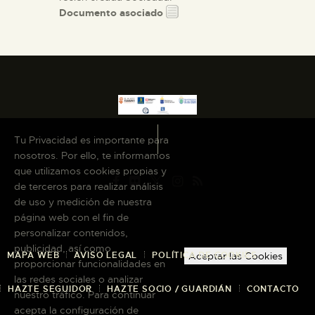
Documento asociado
Tu Privacidad es importante para
nosotros. Por ello, te informamos
que utilizamos cookies propias y
de terceros para realizar análisis
de uso y medición de nuestra
página web con el fin de
personalizar contenidos,
publicidad, así como
MAPA WEB
AVISO LEGAL
POLÍTICA DE COOKIES
Aceptar las Cookies
proporcionar funcionalidades en
las redes sociales o analizar
HAZTE SEGUIDOR
HAZTE SOCIO / GUARDIÁN
CONTACTO
nuestro tráfico. Para continuar
acepta la configuración de