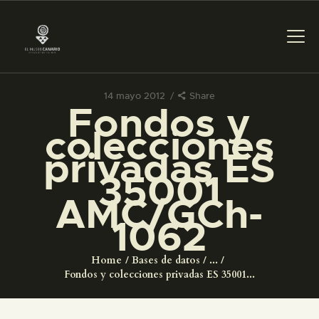
14 mayo 2012
Share
Fondos y
PREPARAR LA VISITA
colecciones
privadas ES
ACTIVIDADES
35001
AMC/GCh-
█
1062
EL MUSEO
Home
Bases de datos
...
Fondos y colecciones privadas ES 35001...
COLECCIONES