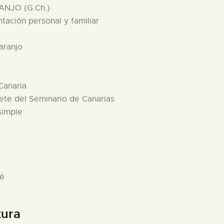
ANJO (G.Ch.)
tación personal y familiar
aranjo
Canaria
ete del Seminario de Canarias
simple
sé
tura