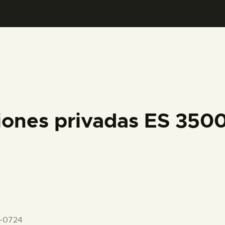
PREPARAR LA VISITA
ACTIVIDADES
█
EL MUSEO
iones privadas ES 35
COLECCIONES
DIDÁCTICA
ESPAÑOL
-0724