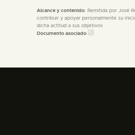
Alcance y contenido
: Remitida por José R
contribuir y apoyar personalmente su inic
dicha actitud a sus objetivos
Documento asociado