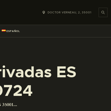
DOCTOR VERNEAU, 2, 35001
ESPAÑOL
rivadas ES
0724
 35001...