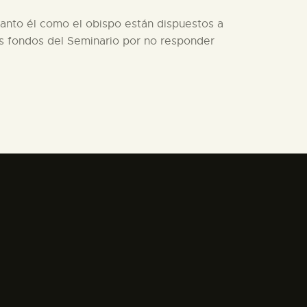
tanto él como el obispo están dispuestos a
los fondos del Seminario por no responder