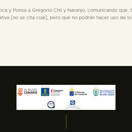
oca y Ponsa a Gregorio Chil y Naranjo, comunicando que, 
iativa [no se cita cual], pero que no podrán hacer uso de 