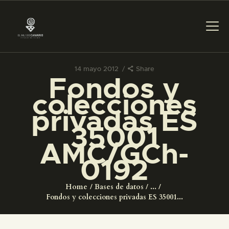
14 mayo 2012
Share
Fondos y
PREPARAR LA VISITA
colecciones
privadas ES
ACTIVIDADES
35001
AMC/GCh-
█
0192
EL MUSEO
Home
Bases de datos
...
Fondos y colecciones privadas ES 35001...
COLECCIONES