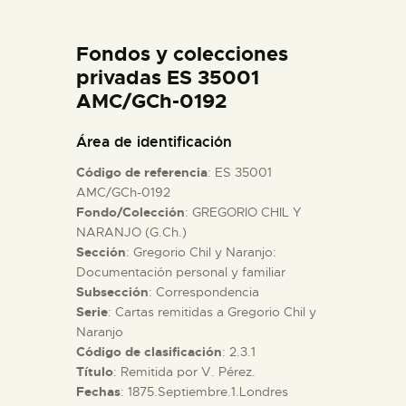
DIDÁCTICA
Fondos y colecciones
ESPAÑOL
privadas ES 35001
AMC/GCh-0192
PREPARAR LA VISITA
Área de identificación
Código de referencia
: ES 35001
ACTIVIDADES
AMC/GCh-0192
Fondo/Colección
: GREGORIO CHIL Y
NARANJO (G.Ch.)
█
Sección
: Gregorio Chil y Naranjo:
Documentación personal y familiar
EL MUSEO
Subsección
: Correspondencia
Serie
: Cartas remitidas a Gregorio Chil y
Naranjo
COLECCIONES
Código de clasificación
: 2.3.1
Título
: Remitida por V. Pérez.
Fechas
: 1875.Septiembre.1.Londres
DIDÁCTICA