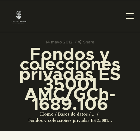
14 mayo 2012
Share
Fondos y
PREPARAR LA VISITA
colecciones
privadas ES
ACTIVIDADES
35001
AMC/GCh-
█
1689.106
EL MUSEO
Home
Bases de datos
...
Fondos y colecciones privadas ES 35001...
COLECCIONES