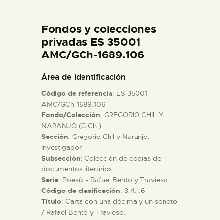
DIDÁCTICA
Fondos y colecciones
ESPAÑOL
privadas ES 35001
AMC/GCh-1689.106
PREPARAR LA VISITA
Área de identificación
Código de referencia
: ES 35001
ACTIVIDADES
AMC/GCh-1689.106
Fondo/Colección
: GREGORIO CHIL Y
NARANJO (G.Ch.)
█
Sección
: Gregorio Chil y Naranjo:
Investigador
EL MUSEO
Subsección
: Colección de copias de
documentos literarios
Serie
: Poesía - Rafael Bento y Travieso
COLECCIONES
Código de clasificación
: 3.4.1.6
Título
: Carta con una décima y un soneto
/ Rafael Bento y Travieso.
DIDÁCTICA