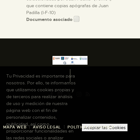
que contiene copias apógrafas de Juan
Padilla (I-F-10)
Documento asociado
Tu Privacidad es importante para
nosotros. Por ello, te informamos
que utilizamos cookies propias y
de terceros para realizar análisis
de uso y medición de nuestra
página web con el fin de
personalizar contenidos,
publicidad, así como
MAPA WEB
AVISO LEGAL
POLÍTICA DE COOKIES
Aceptar las Cookies
proporcionar funcionalidades en
las redes sociales o analizar