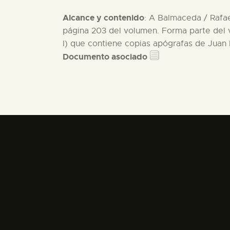
Alcance y contenido
: A Balmaceda / Rafae
página 203 del volumen. Forma parte del 
I) que contiene copias apógrafas de Juan P
Documento asociado