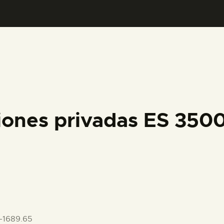
PREPARAR LA VISITA
ACTIVIDADES
█
EL MUSEO
iones privadas ES 35
COLECCIONES
DIDÁCTICA
ESPAÑOL
-1689.65