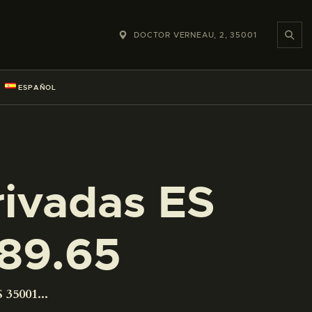
DOCTOR VERNEAU, 2, 35001
ESPAÑOL
rivadas ES
89.65
 35001...