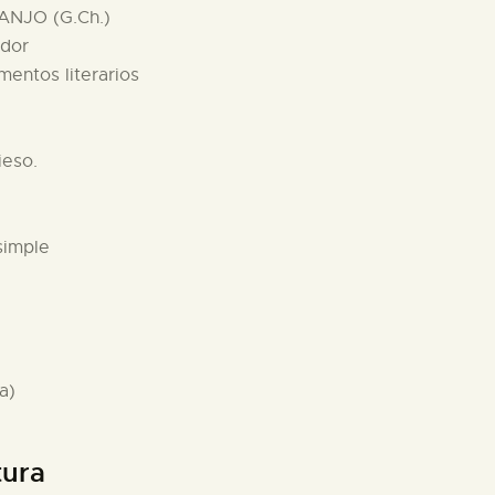
ANJO (G.Ch.)
ador
mentos literarios
ieso.
simple
a)
tura