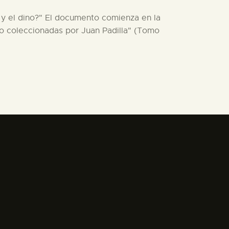
, y el dino?" El documento comienza en la
o coleccionadas por Juan Padilla" (Tomo