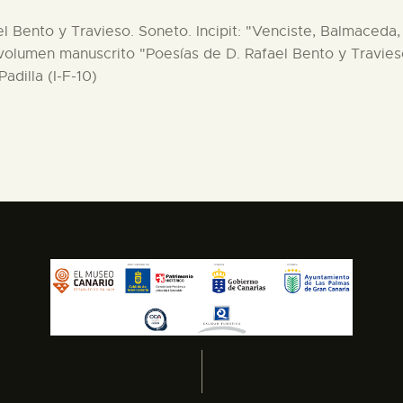
l Bento y Travieso. Soneto. Incipit: "Venciste, Balmaceda
volumen manuscrito "Poesías de D. Rafael Bento y Travies
adilla (I-F-10)