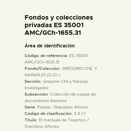
DIDÁCTICA
Fondos y colecciones
ESPAÑOL
privadas ES 35001
AMC/GCh-1655.31
PREPARAR LA VISITA
Área de identificación
Código de referencia
: ES 35001
ACTIVIDADES
AMC/GCh-1655.31
Fondo/Colección
: GREGORIO CHIL Y
NARANJO (G.Ch.)
█
Sección
: Gregorio Chil y Naranjo:
Investigador
EL MUSEO
Subsección
: Colección de copias de
documentos literarios
Serie
: Poesía - Graciliano Afonso
COLECCIONES
Código de clasificación
: 3.4.1.1
Título
: El marqués de Tasartico /
Graciliano Afonso.
DIDÁCTICA