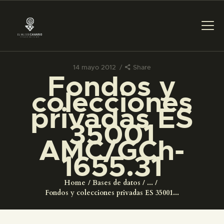
14 mayo 2012
Share
Fondos y
PREPARAR LA VISITA
colecciones
privadas ES
ACTIVIDADES
35001
AMC/GCh-
█
1655.31
EL MUSEO
Home
Bases de datos
...
Fondos y colecciones privadas ES 35001...
COLECCIONES