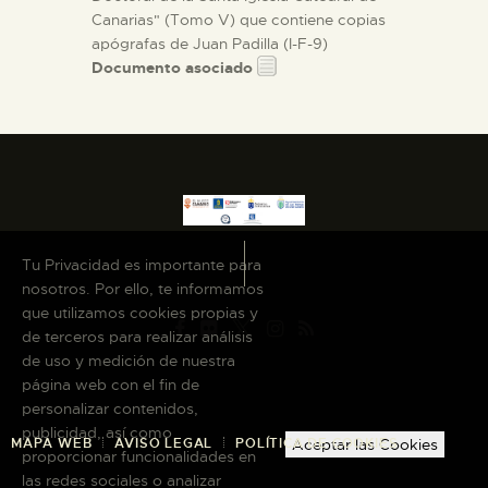
Canarias" (Tomo V) que contiene copias
apógrafas de Juan Padilla (I-F-9)
Documento asociado
Tu Privacidad es importante para
nosotros. Por ello, te informamos
que utilizamos cookies propias y
de terceros para realizar análisis
de uso y medición de nuestra
página web con el fin de
personalizar contenidos,
publicidad, así como
MAPA WEB
AVISO LEGAL
POLÍTICA DE COOKIES
Aceptar las Cookies
proporcionar funcionalidades en
las redes sociales o analizar